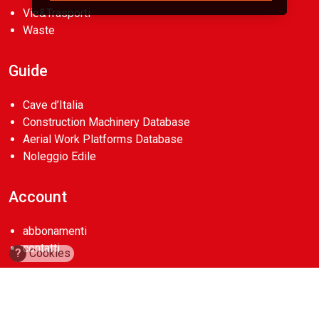
Vie&Trasporti
Waste
Guide
Cave d’Italia
Construction Machinery Database
Aerial Work Platforms Database
Noleggio Edile
Account
abbonamenti
contatti
?
Cookies
Copyright 2026
Casa Editrice La Fiaccola Srl
. Tutti i diritti riservati.
P.Iva 00722350154