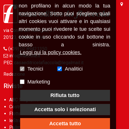
non profilano in alcun modo la tua
navigazione. Sotto puoi scegliere quali
altri cookies vuoi attivare e in qualsiasi
momento puoi rivedere le tue scelte sui
via Conca del Naviglio, 37
cookie in uso cliccando sul bottone in
20123, Milano (Italy)
basso a sinistra.
(+39) 02 89421350
Leggi qui la policy cookies.
info@fiaccola.it
PEC: casaeditricelafiaccola@legalmail.it
Tecnici
Analitici
Redazione
Marketing
Riviste
Rifiuta tutto
ABC Magazine
Costruzioni
Accetta solo i selezionati
Flotte&Finanza
leStrade
Accetta tutto
Pullman