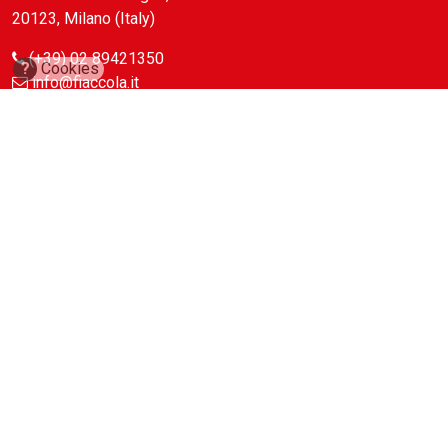
20123, Milano (Italy)
(+39) 02 89421350
?
Cookies
info@fiaccola.it
PEC: casaeditricelafiaccola@legalmail.it
Redazione
Riviste
ABC Magazine
Costruzioni
Flotte&Finanza
leStrade
Pullman
Vie&Trasporti
Waste
Guide