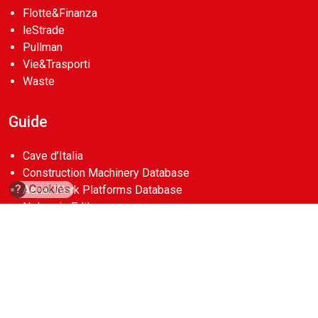
Flotte&Finanza
leStrade
Pullman
Vie&Trasporti
Waste
Guide
Cave d’Italia
Construction Machinery Database
?
Cookies
Aerial Work Platforms Database
Noleggio Edile
Account
abbonamenti
contatti