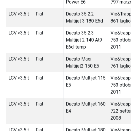
Power E6
797 marz
LCV >3,5 t
Fiat
Ducato 35 2.2
Vie&Traspo
Multijet 3 180 E6d
861 lugli
LCV >3,5 t
Fiat
Ducato 35 2.3
Vie&traspo
Multijet 2 140 At9
753 ottob
E6d-temp
2011
LCV >3,5 t
Fiat
Ducato Maxi
Vie&traspo
Multijet2 150 E5
761 lugli
LCV >3,5 t
Fiat
Ducato Multijet 115
Vie&traspo
E5
753 ottob
2011
LCV >3,5 t
Fiat
Ducato Multijet 160
Vie&traspo
E4
722 sett
2008
LCV >3,5 t
Fiat
Ducato Multijet 180
Vie&traspo