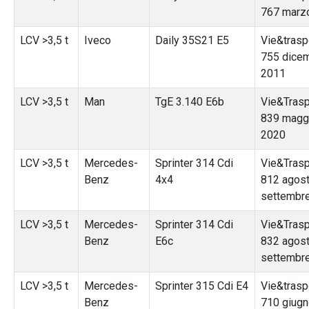
767 marz
LCV >3,5 t
Iveco
Daily 35S21 E5
Vie&traspo
755 dice
2011
LCV >3,5 t
Man
TgE 3.140 E6b
Vie&Traspo
839 magg
2020
LCV >3,5 t
Mercedes-
Sprinter 314 Cdi
Vie&Trasp
Benz
4x4
812 agos
settembr
LCV >3,5 t
Mercedes-
Sprinter 314 Cdi
Vie&Traspo
Benz
E6c
832 agos
settembr
LCV >3,5 t
Mercedes-
Sprinter 315 Cdi E4
Vie&traspo
Benz
710 giug