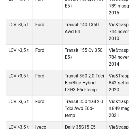
E5+
789 magg
2015
LCV >3,5 t
Ford
Transit 140 T350
Vie&traspo
Awd E4
744 nove
2010
LCV >3,5 t
Ford
Transit 155 Cv 350
Vie&traspo
E5+
784 nove
2014
LCV >3,5 t
Ford
Transit 350 2.0 Tdci
Vie&Traspo
EcoBlue Hybrid
842 sett
L3H3 E6d-temp
2020
LCV >3,5 t
Ford
Transit 350 trail 2.0
Vie&trasp
Tdci Awd E6d-
n.849 ma
temp
2021
LCV >3,5 t
Iveco
Daily 35S15 E5
Vie&traspo