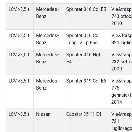
LCV >3,5 t
Mercedes-
Sprinter 316 Cdi E5
Vie&traspo
Benz
743 ottob
2010
LCV >3,5 t
Mercedes-
Sprinter 316 Cdi
Vie&Trasp
Benz
Long Ta Tp E6c
821 lugli
LCV >3,5 t
Mercedes-
Sprinter 316 Ngt
Vie&traspo
Benz
E4
732 sett
2009
LCV >3,5 t
Mercedes-
Sprinter 319 Cdi E6
Vie&traspo
Benz
776
gennaio/f
2014
LCV >3,5 t
Nissan
Cabstar 35.11 E4
Vie&traspo
721
luglio/ag