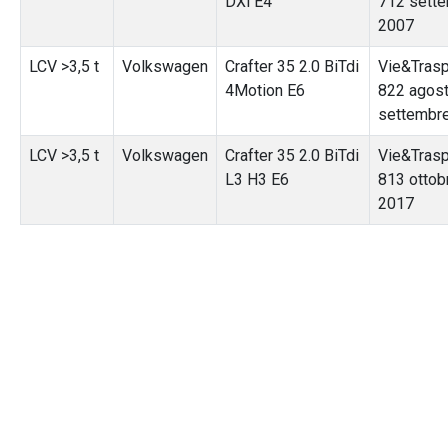
DXi E4
712 sett
2007
LCV >3,5 t
Volkswagen
Crafter 35 2.0 BiTdi
Vie&Trasp
4Motion E6
822 agos
settembr
LCV >3,5 t
Volkswagen
Crafter 35 2.0 BiTdi
Vie&Trasp
L3 H3 E6
813 ottob
2017