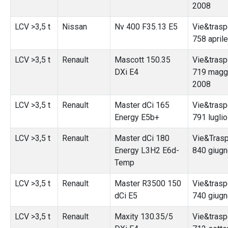
2008
LCV >3,5 t
Nissan
Nv 400 F35.13 E5
Vie&traspo
758 april
LCV >3,5 t
Renault
Mascott 150.35
Vie&traspo
DXi E4
719 magg
2008
LCV >3,5 t
Renault
Master dCi 165
Vie&traspo
Energy E5b+
791 lugli
LCV >3,5 t
Renault
Master dCi 180
Vie&Traspo
Energy L3H2 E6d-
840 giug
Temp
LCV >3,5 t
Renault
Master R3500 150
Vie&traspo
dCi E5
740 giug
LCV >3,5 t
Renault
Maxity 130.35/5
Vie&traspo