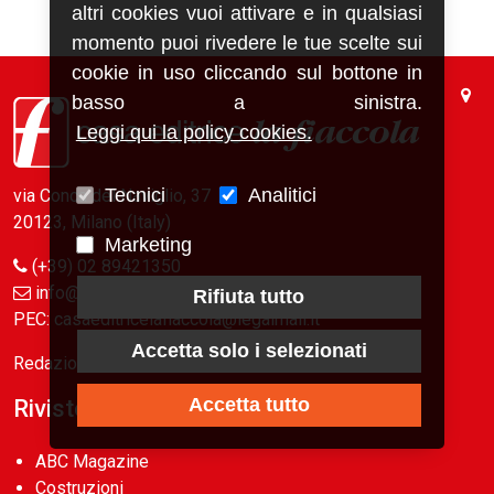
altri cookies vuoi attivare e in qualsiasi
momento puoi rivedere le tue scelte sui
cookie in uso cliccando sul bottone in
basso a sinistra.
Leggi qui la policy cookies.
Tecnici
Analitici
via Conca del Naviglio, 37
20123, Milano (Italy)
Marketing
(+39) 02 89421350
info@fiaccola.it
Rifiuta tutto
PEC: casaeditricelafiaccola@legalmail.it
Accetta solo i selezionati
Redazione
Accetta tutto
Riviste
ABC Magazine
Costruzioni