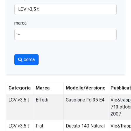
marca
cerca
Categoria
Marca
Modello/Versione
Pubblica
LCV >3,5 t
Effedi
Gasolone Fd 35 E4
Vie&traspo
713 ottob
2007
LCV >3,5 t
Fiat
Ducato 140 Natural
Vie&Trasp