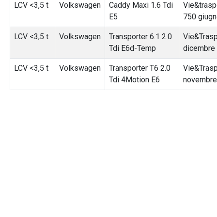
LCV <3,5 t
Volkswagen
Caddy Maxi 1.6 Tdi
Vie&traspo
E5
750 giug
LCV <3,5 t
Volkswagen
Transporter 6.1 2.0
Vie&Trasp
Tdi E6d-Temp
dicembre
LCV <3,5 t
Volkswagen
Transporter T6 2.0
Vie&Trasp
Tdi 4Motion E6
novembre