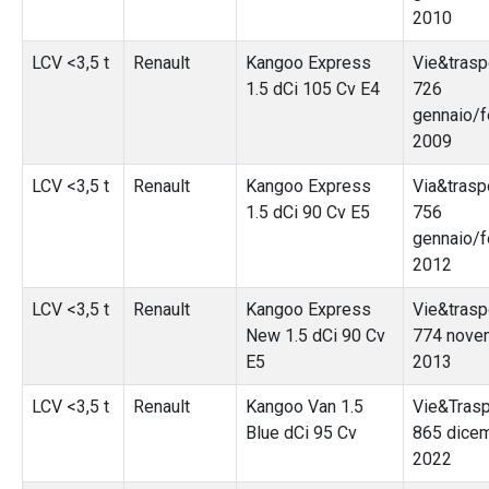
2010
LCV <3,5 t
Renault
Kangoo Express
Vie&traspo
1.5 dCi 105 Cv E4
726
gennaio/f
2009
LCV <3,5 t
Renault
Kangoo Express
Via&traspo
1.5 dCi 90 Cv E5
756
gennaio/f
2012
LCV <3,5 t
Renault
Kangoo Express
Vie&traspo
New 1.5 dCi 90 Cv
774 nove
E5
2013
LCV <3,5 t
Renault
Kangoo Van 1.5
Vie&Traspo
Blue dCi 95 Cv
865 dice
2022