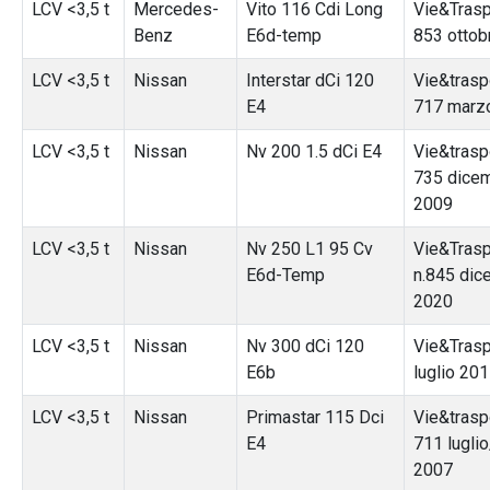
LCV <3,5 t
Mercedes-
Vito 116 Cdi Long
Vie&Traspo
Benz
E6d-temp
853 ottob
LCV <3,5 t
Nissan
Interstar dCi 120
Vie&traspo
E4
717 marz
LCV <3,5 t
Nissan
Nv 200 1.5 dCi E4
Vie&traspo
735 dice
2009
LCV <3,5 t
Nissan
Nv 250 L1 95 Cv
Vie&Trasp
E6d-Temp
n.845 dic
2020
LCV <3,5 t
Nissan
Nv 300 dCi 120
Vie&Trasp
E6b
luglio 20
LCV <3,5 t
Nissan
Primastar 115 Dci
Vie&traspo
E4
711 lugli
2007