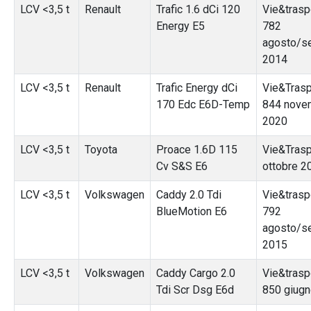
LCV <3,5 t
Renault
Trafic 1.6 dCi 120
Vie&traspo
Energy E5
782
agosto/s
2014
LCV <3,5 t
Renault
Trafic Energy dCi
Vie&Traspo
170 Edc E6D-Temp
844 nove
2020
LCV <3,5 t
Toyota
Proace 1.6D 115
Vie&Trasp
Cv S&S E6
ottobre 2
LCV <3,5 t
Volkswagen
Caddy 2.0 Tdi
Vie&traspo
BlueMotion E6
792
agosto/s
2015
LCV <3,5 t
Volkswagen
Caddy Cargo 2.0
Vie&traspo
Tdi Scr Dsg E6d
850 giug