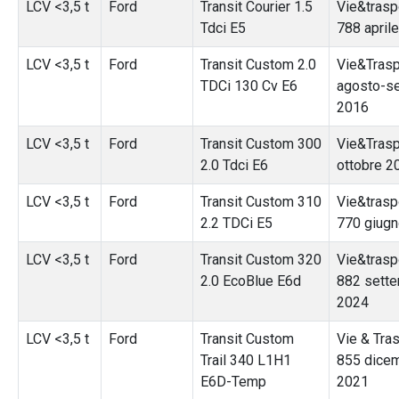
LCV <3,5 t
Ford
Transit Courier 1.5
Vie&traspo
Tdci E5
788 april
LCV <3,5 t
Ford
Transit Custom 2.0
Vie&Trasp
TDCi 130 Cv E6
agosto-s
2016
LCV <3,5 t
Ford
Transit Custom 300
Vie&Trasp
2.0 Tdci E6
ottobre 2
LCV <3,5 t
Ford
Transit Custom 310
Vie&traspo
2.2 TDCi E5
770 giug
LCV <3,5 t
Ford
Transit Custom 320
Vie&traspo
2.0 EcoBlue E6d
882 sett
2024
LCV <3,5 t
Ford
Transit Custom
Vie & Tras
Trail 340 L1H1
855 dice
E6D-Temp
2021