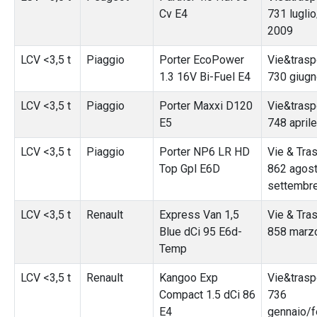
Cv E4
731 lugli
2009
LCV <3,5 t
Piaggio
Porter EcoPower
Vie&traspo
1.3 16V Bi-Fuel E4
730 giug
LCV <3,5 t
Piaggio
Porter Maxxi D120
Vie&traspo
E5
748 april
LCV <3,5 t
Piaggio
Porter NP6 LR HD
Vie & Tras
Top Gpl E6D
862 agos
settembr
LCV <3,5 t
Renault
Express Van 1,5
Vie & Tras
Blue dCi 95 E6d-
858 marz
Temp
LCV <3,5 t
Renault
Kangoo Exp
Vie&traspo
Compact 1.5 dCi 86
736
E4
gennaio/f