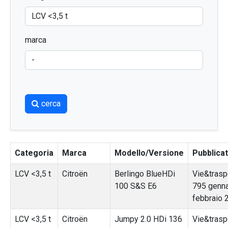
marca
cerca
Categoria
Marca
Modello/Versione
Pubblica
LCV <3,5 t
Citroën
Berlingo BlueHDi
Vie&traspo
100 S&S E6
795 genn
febbraio 
LCV <3,5 t
Citroën
Jumpy 2.0 HDi 136
Vie&traspo