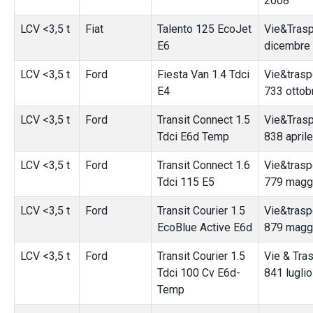
2008
LCV <3,5 t
Fiat
Talento 125 EcoJet
Vie&Trasp
E6
dicembre
LCV <3,5 t
Ford
Fiesta Van 1.4 Tdci
Vie&traspo
E4
733 ottob
LCV <3,5 t
Ford
Transit Connect 1.5
Vie&Traspo
Tdci E6d Temp
838 april
LCV <3,5 t
Ford
Transit Connect 1.6
Vie&traspo
Tdci 115 E5
779 magg
LCV <3,5 t
Ford
Transit Courier 1.5
Vie&traspo
EcoBlue Active E6d
879 magg
LCV <3,5 t
Ford
Transit Courier 1.5
Vie & Tras
Tdci 100 Cv E6d-
841 lugli
Temp