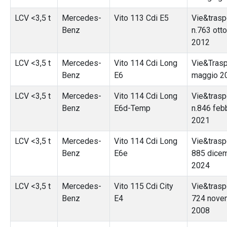
LCV <3,5 t
Mercedes-
Vito 113 Cdi E5
Vie&trasp
Benz
n.763 ott
2012
LCV <3,5 t
Mercedes-
Vito 114 Cdi Long
Vie&Trasp
Benz
E6
maggio 2
LCV <3,5 t
Mercedes-
Vito 114 Cdi Long
Vie&trasp
Benz
E6d-Temp
n.846 feb
2021
LCV <3,5 t
Mercedes-
Vito 114 Cdi Long
Vie&traspo
Benz
E6e
885 dice
2024
LCV <3,5 t
Mercedes-
Vito 115 Cdi City
Vie&traspo
Benz
E4
724 nove
2008