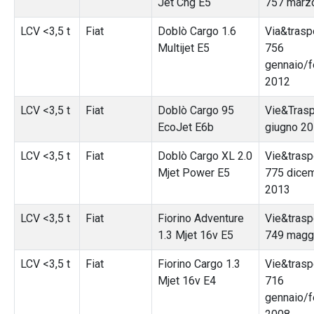
Jet Cng E5
757 marz
LCV <3,5 t
Fiat
Doblò Cargo 1.6
Via&traspo
Multijet E5
756
gennaio/f
2012
LCV <3,5 t
Fiat
Doblò Cargo 95
Vie&Trasp
EcoJet E6b
giugno 2
LCV <3,5 t
Fiat
Doblò Cargo XL 2.0
Vie&traspo
Mjet Power E5
775 dice
2013
LCV <3,5 t
Fiat
Fiorino Adventure
Vie&traspo
1.3 Mjet 16v E5
749 magg
LCV <3,5 t
Fiat
Fiorino Cargo 1.3
Vie&traspo
Mjet 16v E4
716
gennaio/f