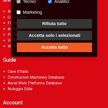
Tecnici
Analitici
ABC Magazine
Marketing
Costruzioni
Flotte&Finanza
Rifiuta tutto
leStrade
Pullman
Accetta solo i selezionati
Vie&Trasporti
Waste
Accetta tutto
Guide
Cave d’Italia
Construction Machinery Database
Aerial Work Platforms Database
Noleggio Edile
Account