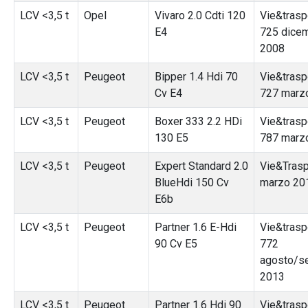
LCV <3,5 t
Opel
Vivaro 2.0 Cdti 120
Vie&traspo
E4
725 dice
2008
LCV <3,5 t
Peugeot
Bipper 1.4 Hdi 70
Vie&traspo
Cv E4
727 marz
LCV <3,5 t
Peugeot
Boxer 333 2.2 HDi
Vie&traspo
130 E5
787 marz
LCV <3,5 t
Peugeot
Expert Standard 2.0
Vie&Trasp
BlueHdi 150 Cv
marzo 20
E6b
LCV <3,5 t
Peugeot
Partner 1.6 E-Hdi
Vie&traspo
90 Cv E5
772
agosto/s
2013
LCV <3,5 t
Peugeot
Partner 1.6 Hdi 90
Vie&traspo