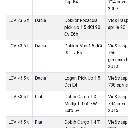
Fap E4
714 nove
2007
LCV <3,5 t
Dacia
Dokker Focaccia
Vie&Trasp
pick-up 1.5 dCi 90
aprile 20
Cv E6b
LCV <3,5 t
Dacia
Dokker Van 1.5 dCi
Vie&traspo
90 Cv E5
766
gennaio/f
2013
LCV <3,5 t
Dacia
Logan Pick Up 1.5
Vie&traspo
Dci E4
738 april
LCV <3,5 t
Fiat
Doblò Cargo 1.3
Vie&traspo
Multijet II 66 kW
794 nove
Euro 5+
2015
LCV <3,5 t
Fiat
Doblò Cargo 1.4 T-
Vie&traspo