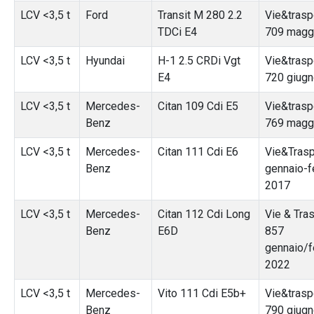
LCV <3,5 t
Ford
Transit M 280 2.2
Vie&traspo
TDCi E4
709 magg
LCV <3,5 t
Hyundai
H-1 2.5 CRDi Vgt
Vie&traspo
E4
720 giug
LCV <3,5 t
Mercedes-
Citan 109 Cdi E5
Vie&traspo
Benz
769 magg
LCV <3,5 t
Mercedes-
Citan 111 Cdi E6
Vie&Trasp
Benz
gennaio-f
2017
LCV <3,5 t
Mercedes-
Citan 112 Cdi Long
Vie & Tras
Benz
E6D
857
gennaio/f
2022
LCV <3,5 t
Mercedes-
Vito 111 Cdi E5b+
Vie&traspo
Benz
790 giug