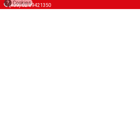
?
Cookies
(+39) 02 89421350
info@fiaccola.it
PEC: casaeditricelafiaccola@legalmail.it
Redazione
Riviste
ABC Magazine
Costruzioni
Flotte&Finanza
leStrade
Pullman
Vie&Trasporti
Waste
Guide
Cave d’Italia