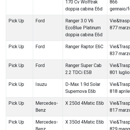
170 Cv Wolftrak
866
doppia cabina E6d
gennaio/f
Pick Up
Ford
Ranger 3.0 V6
Vie&traspo
EcoBlue Platinum
877 marz
doppia cabina E6d
Pick Up
Ford
Ranger Raptor E6C
Vie&Traspo
837 marz
Pick Up
Ford
Ranger Super Cab
Vie&Trasp
2.2 TDCi E5B
801 lugli
Pick Up
Isuzu
D-Max 1.9d Solar
Vie&Trasp
Supernova E6b
818 april
Pick Up
Mercedes-
X 250d 4Matic E6b
Vie&Trasp
Benz
817 marz
Pick Up
Mercedes-
X 350d 4Matic E6b
Vie&Trasp
Benz
829 magg