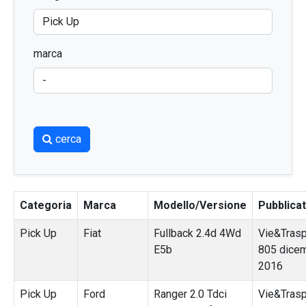
marca
cerca
Categoria
Marca
Modello/Versione
Pubblica
Pick Up
Fiat
Fullback 2.4d 4Wd
Vie&Trasp
E5b
805 dice
2016
Pick Up
Ford
Ranger 2.0 Tdci
Vie&Traspo