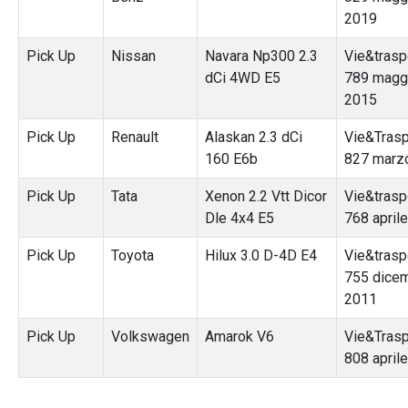
2019
Pick Up
Nissan
Navara Np300 2.3
Vie&traspo
dCi 4WD E5
789 magg
2015
Pick Up
Renault
Alaskan 2.3 dCi
Vie&Trasp
160 E6b
827 marz
Pick Up
Tata
Xenon 2.2 Vtt Dicor
Vie&traspo
Dle 4x4 E5
768 april
Pick Up
Toyota
Hilux 3.0 D-4D E4
Vie&traspo
755 dice
2011
Pick Up
Volkswagen
Amarok V6
Vie&Trasp
808 april