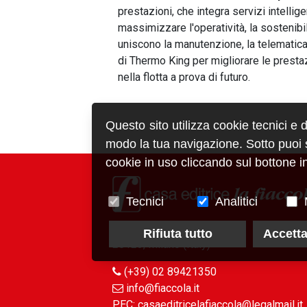
prestazioni, che integra servizi intellig
massimizzare l'operatività, la sostenibili
uniscono la manutenzione, la telematica,
di Thermo King per migliorare le presta
nella flotta a prova di futuro.
Questo sito utilizza cookie tecnici e 
modo la tua navigazione. Sotto puoi sc
cookie in uso cliccando sul bottone in
Tecnici
Analitici
via Conca del Naviglio, 37
Rifiuta tutto
Accetta
20123, Milano (Italy)
(+39) 02 89421350
info@fiaccola.it
PEC: casaeditricelafiaccola@legalmail.it