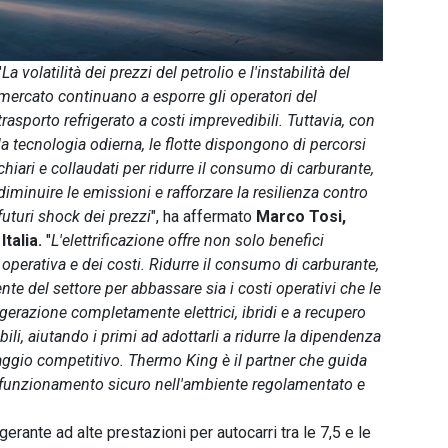
"
La volatilità dei prezzi del petrolio e l'instabilità del
mercato continuano a esporre gli operatori del
trasporto refrigerato a costi imprevedibili. Tuttavia, con
la tecnologia odierna, le flotte dispongono di percorsi
chiari e collaudati per ridurre il consumo di carburante,
diminuire le emissioni e rafforzare la resilienza contro
futuri shock dei prezzi
", ha affermato
Marco Tosi,
talia.
"
L'elettrificazione offre non solo benefici
 operativa e dei costi. Ridurre il consumo di carburante,
ente del settore per abbassare sia i costi operativi che le
rigerazione completamente elettrici, ibridi e a recupero
li, aiutando i primi ad adottarli a ridurre la dipendenza
ntaggio competitivo. Thermo King è il partner che guida
un funzionamento sicuro nell'ambiente regolamentato e
gerante ad alte prestazioni per autocarri tra le 7,5 e le