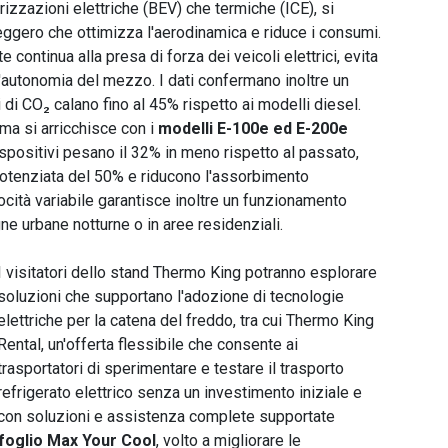
izzazioni elettriche (BEV) che termiche (ICE), si
leggero che ottimizza l'aerodinamica e riduce i consumi.
 continua alla presa di forza dei veicoli elettrici, evita
'autonomia del mezzo. I dati confermano inoltre un
 di CO₂ calano fino al 45% rispetto ai modelli diesel.
mma si arricchisce con i
modelli E-100e ed E-200e
spositivi pesano il 32% in meno rispetto al passato,
potenziata del 50% e riducono l'assorbimento
ocità variabile garantisce inoltre un funzionamento
e urbane notturne o in aree residenziali.
I visitatori dello stand Thermo King potranno esplorare
soluzioni che supportano l'adozione di tecnologie
elettriche per la catena del freddo, tra cui Thermo King
Rental, un'offerta flessibile che consente ai
trasportatori di sperimentare e testare il trasporto
refrigerato elettrico senza un investimento iniziale e
con soluzioni e assistenza complete supportate
foglio Max Your Cool
, volto a migliorare le