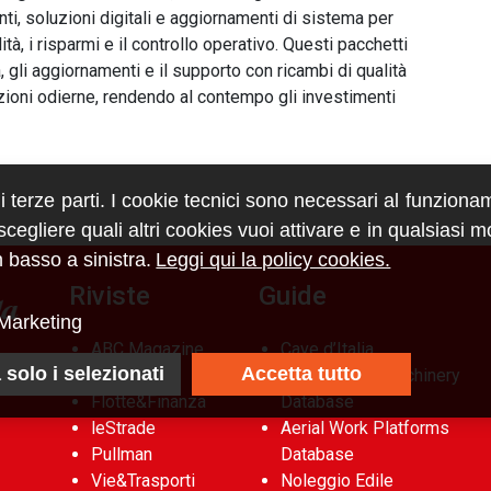
enti, soluzioni digitali e aggiornamenti di sistema per
tà, i risparmi e il controllo operativo. Questi pacchetti
 gli aggiornamenti e il supporto con ricambi di qualità
zioni odierne, rendendo al contempo gli investimenti
di terze parti. I cookie tecnici sono necessari al funziona
egliere quali altri cookies vuoi attivare e in qualsiasi 
 basso a sinistra.
Leggi qui la policy cookies.
Riviste
Guide
Marketing
ABC Magazine
Cave d’Italia
 solo i selezionati
Accetta tutto
Costruzioni
Construction Machinery
Flotte&Finanza
Database
leStrade
Aerial Work Platforms
Pullman
Database
Vie&Trasporti
Noleggio Edile