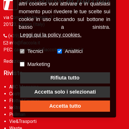
altri cookies vuoi attivare e in qualsiasi
momento puoi rivedere le tue scelte sui
via Conca del Naviglio, 37
cookie in uso cliccando sul bottone in
20123, Milano (Italy)
basso a sinistra.
Leggi qui la policy cookies.
(+39) 02 89421350
info@fiaccola.it
PEC: casaeditricelafiaccola@legalmail.it
Tecnici
Analitici
Redazione
Marketing
Riviste
Rifiuta tutto
ABC Magazine
Accetta solo i selezionati
Costruzioni
Flotte&Finanza
Accetta tutto
leStrade
Pullman
Vie&Trasporti
Waste