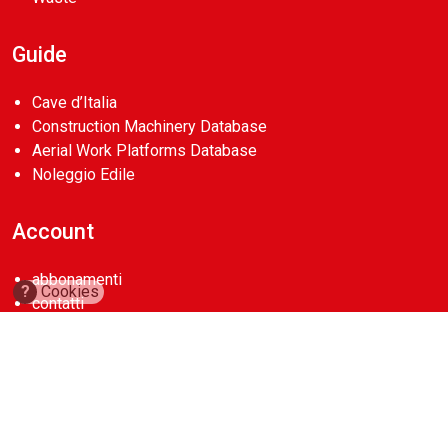
Guide
Cave d’Italia
Construction Machinery Database
Aerial Work Platforms Database
Noleggio Edile
Account
abbonamenti
?
Cookies
contatti
Copyright 2026
Casa Editrice La Fiaccola Srl
. Tutti i diritti riservati.
P.Iva 00722350154
privacy policy