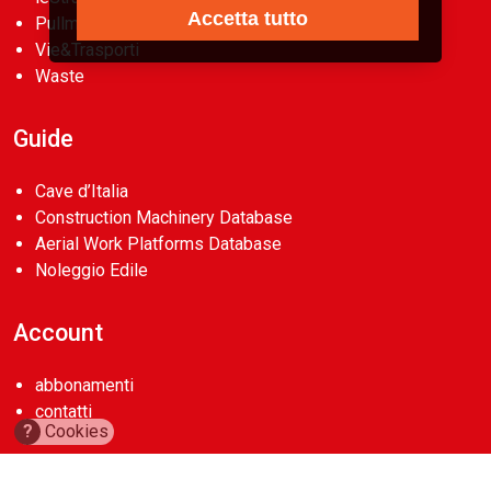
Accetta tutto
Pullman
Vie&Trasporti
Waste
Guide
Cave d’Italia
Construction Machinery Database
Aerial Work Platforms Database
Noleggio Edile
Account
abbonamenti
contatti
?
Cookies
Copyright 2026
Casa Editrice La Fiaccola Srl
. Tutti i diritti riservati.