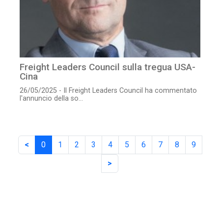
Freight Leaders Council sulla tregua USA-
Cina
26/05/2025 - Il Freight Leaders Council ha commentato
l'annuncio della so...
<
0
1
2
3
4
5
6
7
8
9
>