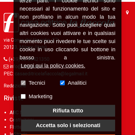
terze parti. I cookie tecnici sono
necessari al funzionamento del sito e
non profilano in alcun modo la tua
navigazione. Sotto puoi scegliere quali
altri cookies vuoi attivare e in qualsiasi
via Conca del Naviglio, 37
momento puoi rivedere le tue scelte sui
20123, Milano (Italy)
cookie in uso cliccando sul bottone in
basso a sinistra.
(+39) 02 89421350
Leggi qui la policy cookies.
info@fiaccola.it
PEC: casaeditricelafiaccola@legalmail.it
Tecnici
Analitici
Redazione
Marketing
Riviste
Rifiuta tutto
ABC Magazine
Costruzioni
Accetta solo i selezionati
Flotte&Finanza
leStrade