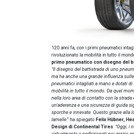
120 anni fa, con i primi pneumatici intag
rivoluzionato la mobilità in tutto il mon
primo pneumatico con disegno del b
"Il disegno del battistrada di uno pneuma
ma ha anche una grande influenza sulle 
pneumatici intagliati a mano e dotati di 
mobilità in tutto il mondo. Da quel mo
nella loro area di contatto con la strada 
un'aderenza e una sicurezza di guida si
sporche e innevate. Questo grazie alla lo
lamelle
.” ha spiegato
Felix Hübner, He
Design di Continental Tires
.
"Oggi, i 
virtualmente e perfezionati poi grazie ad