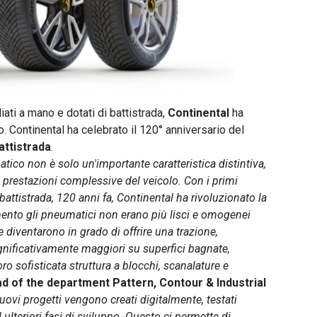
liati a mano e dotati di battistrada,
Continental
ha
do. Continental ha celebrato il 120° anniversario del
attistrada
.
tico non è solo un'importante caratteristica distintiva,
prestazioni complessive del veicolo. Con i primi
battistrada, 120 anni fa, Continental ha rivoluzionato la
mento gli pneumatici non erano più lisci e omogenei
e diventarono in grado di offrire una trazione,
gnificativamente maggiori su superfici bagnate,
ro sofisticata struttura a blocchi, scanalature e
ad of the department Pattern, Contour & Industrial
nuovi progetti vengono creati digitalmente, testati
 ulteriori fasi di sviluppo. Questo ci permette di