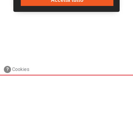
?
Cookies
via Conca del Naviglio, 37
20123, Milano (Italy)
(+39) 02 89421350