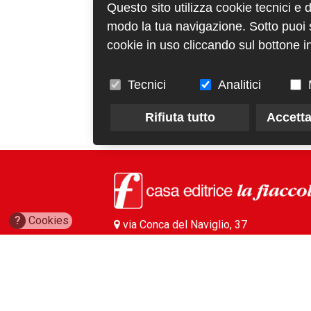
Questo sito utilizza cookie tecnici e 
modo la tua navigazione. Sotto puoi sc
cookie in uso cliccando sul bottone in
Tecnici
Analitici
Rifiuta tutto
Accetta
?
Cookies
via Conca del Naviglio, 37
20123, Milano (Italy)
(+39) 02 89421350
info@fiaccola.it
PEC: casaeditricelafiaccola@legalmail.it