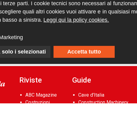
di terze parti. I cookie tecnici sono necessari al funziona
egliere quali altri cookies vuoi attivare e in qualsiasi 
 basso a sinistra.
Leggi qui la policy cookies.
Marketing
 solo i selezionati
Accetta tutto
Riviste
Guide
ABC Magazine
Cave d’Italia
Costruzioni
Construction Machinery
Flotte&Finanza
Database
leStrade
Aerial Work Platforms
Pullman
Database
Vie&Trasporti
Noleggio Edile