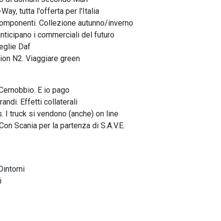
Way, tutta l'offerta per l'Italia
omponenti. Collezione autunno/inverno
nticipano i commerciali del futuro
eglie Daf
ion N2. Viaggiare green
 Cernobbio. E io pago
randi. Effetti collaterali
. I truck si vendono (anche) on line
Con Scania per la partenza di S.A.V.E.
intorni
i