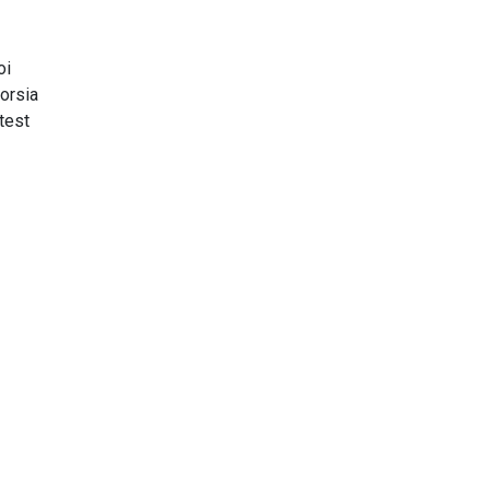
oi
orsia
test