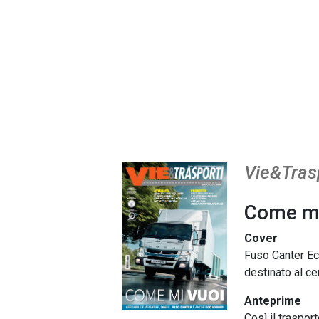
Vie&Tras
Come mi
Cover
Fuso Canter Ec
destinato al cen
Anteprime
Così il traspo