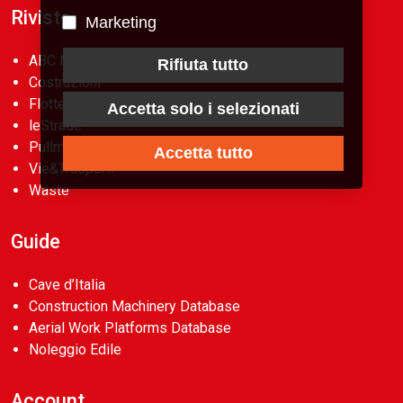
Riviste
Marketing
ABC Magazine
Rifiuta tutto
Costruzioni
Flotte&Finanza
Accetta solo i selezionati
leStrade
Pullman
Accetta tutto
Vie&Trasporti
Waste
Guide
Cave d’Italia
Construction Machinery Database
Aerial Work Platforms Database
Noleggio Edile
Account