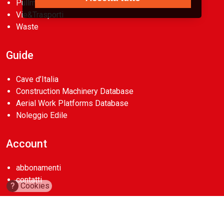
Pullman
Vie&Trasporti
Waste
Guide
Cave d’Italia
Construction Machinery Database
Aerial Work Platforms Database
Noleggio Edile
Account
abbonamenti
contatti
?
Cookies
Copyright 2026
Casa Editrice La Fiaccola Srl
. Tutti i diritti riservati.