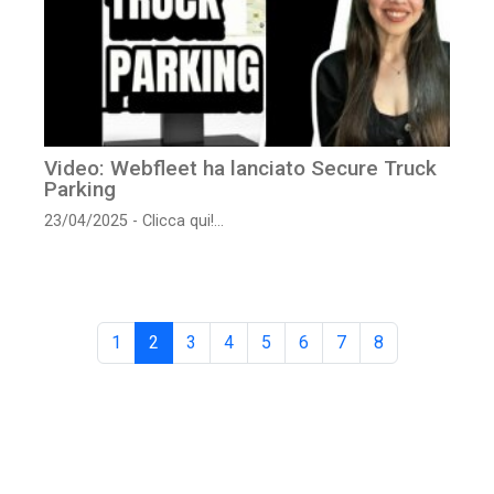
Video: Webfleet ha lanciato Secure Truck
Parking
23/04/2025 - Clicca qui!...
1
2
3
4
5
6
7
8