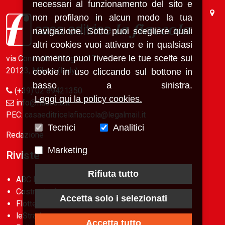
necessari al funzionamento del sito e
non profilano in alcun modo la tua
navigazione. Sotto puoi scegliere quali
altri cookies vuoi attivare e in qualsiasi
momento puoi rivedere le tue scelte sui
via Conca del Naviglio, 37
20123, Milano (Italy)
cookie in uso cliccando sul bottone in
basso a sinistra.
(+39) 02 89421350
Leggi qui la policy cookies.
info@fiaccola.it
PEC: casaeditricelafiaccola@legalmail.it
Tecnici
Analitici
Redazione
Marketing
Riviste
Rifiuta tutto
ABC Magazine
Costruzioni
Accetta solo i selezionati
Flotte&Finanza
leStrade
Accetta tutto