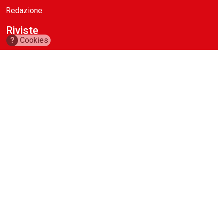
Redazione
Riviste
?
Cookies
ABC Magazine
Costruzioni
Flotte&Finanza
leStrade
Pullman
Vie&Trasporti
Waste
Guide
Cave d’Italia
Construction Machinery Database
Aerial Work Platforms Database
Noleggio Edile