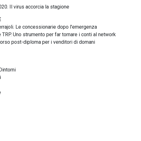
20. Il virus accorcia la stagione
E
errajoli. Le concessionarie dopo l'emergenza
 TRP. Uno strumento per far tornare i conti al network
corso post-diploma per i venditori di domani
intorni
i
e