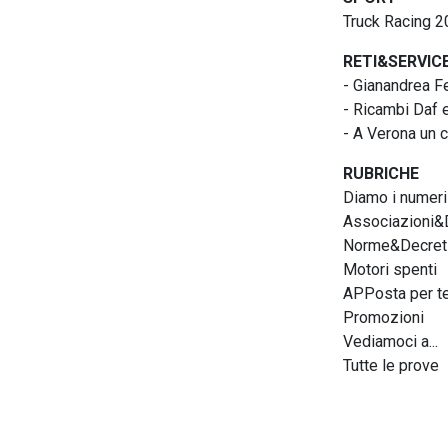
Truck Racing 20
RETI&SERVIC
- Gianandrea F
- Ricambi Daf e
- A Verona un 
RUBRICHE
Diamo i numeri
Associazioni&D
Norme&Decret
Motori spenti
APPosta per t
Promozioni
Vediamoci a...
Tutte le prove