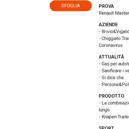
SFOGLIA
PROVA
Renault Master
AZIENDE
- Brivio&Viganò
- Chiggiato Tra
Coronavirus
ATTUALITÀ
- Gas per autotr
- Sanificare i 
- Si dice che...
- Persone&Pol
PRODOTTO
- La combinazi
lungo
- Knapen Traile
SPORT