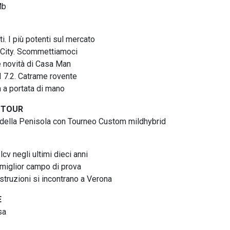
Mb
ti. I più potenti sul mercato
 City. Scommettiamoci
re novità di Casa Man
I 7.2. Catrame rovente
 a portata di mano
 TOUR
della Penisola con Tourneo Custom mildhybrid
cv negli ultimi dieci anni
 miglior campo di prova
truzioni si incontrano a Verona
E
sa