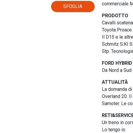
commerciale 
SFOGLIA
PRODOTTO
Cavalli scatena
Toyota Proace
Il D15 e le alt
Schmitz S.KI S
Stp. Tecnologia
FORD HYBRID
Da Nord a Sud 
ATTUALITÀ
La domanda di l
Overland 20. Il
Samoter. Le cos
RETI&SERVIC
Un treno in cor
Lo tengo io