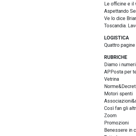
Le officine e i
Aspettando Se
Ve lo dice Bri
Toscandia. Lav
LOGISTICA
Quattro pagine 
RUBRICHE
Diamo i numeri
APPosta per t
Vetrina
Norme&Decret
Motori spenti
Associazioni&d
Così fan gli altr
Zoom
Promozioni
Benessere in c