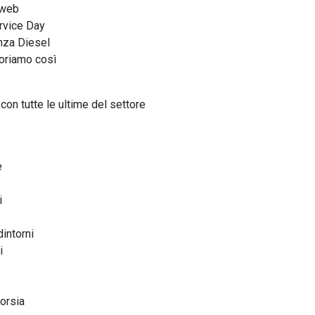
l web
rvice Day
anza Diesel
oriamo così
con tutte le ultime del settore
e
i
intorni
i
orsia