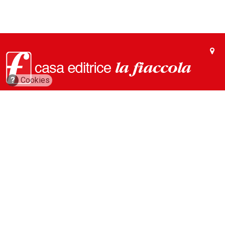
?
Cookies
via Conca del Naviglio, 37
20123, Milano (Italy)
(+39) 02 89421350
info@fiaccola.it
PEC: casaeditricelafiaccola@legalmail.it
Redazione
Riviste
ABC Magazine