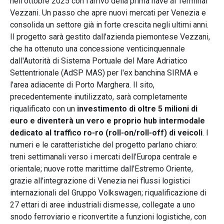
nell'ottobre 2025 con l'arrivo della prima nave al Terminal
Vezzani. Un passo che apre nuovi mercati per Venezia e
consolida un settore già in forte crescita negli ultimi anni.
Il progetto sarà gestito dall'azienda piemontese Vezzani,
che ha ottenuto una concessione venticinquennale
dall'Autorità di Sistema Portuale del Mare Adriatico
Settentrionale (AdSP MAS) per l'ex banchina SIRMA e
l'area adiacente di Porto Marghera. Il sito,
precedentemente inutilizzato, sarà completamente
riqualificato con un
investimento di oltre 5 milioni di
euro e diventerà un vero e proprio hub intermodale
dedicato al traffico ro-ro (roll-on/roll-off) di veicoli
. I
numeri e le caratteristiche del progetto parlano chiaro:
treni settimanali verso i mercati dell'Europa centrale e
orientale; nuove rotte marittime dall'Estremo Oriente,
grazie all'integrazione di Venezia nei flussi logistici
internazionali del Gruppo Volkswagen; riqualificazione di
27 ettari di aree industriali dismesse, collegate a uno
snodo ferroviario e riconvertite a funzioni logistiche, con