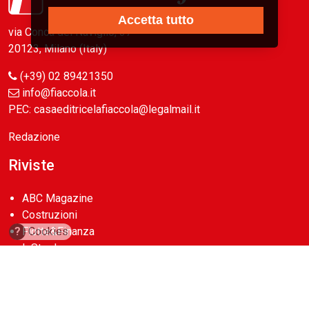
Accetta tutto
via Conca del Naviglio, 37
20123, Milano (Italy)
(+39) 02 89421350
info@fiaccola.it
PEC: casaeditricelafiaccola@legalmail.it
Redazione
Riviste
ABC Magazine
Costruzioni
?
Cookies
Flotte&Finanza
leStrade
Pullman
Vie&Trasporti
Waste