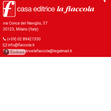
via Conca del Naviglio, 37
20123, Milano (Italy)
(+39) 02 89421350
info@fiaccola.it
PEC: casaeditricelafiaccola@legalmail.it
?
Cookies
Redazione
Riviste
ABC Magazine
Costruzioni
Flotte&Finanza
leStrade
Pullman