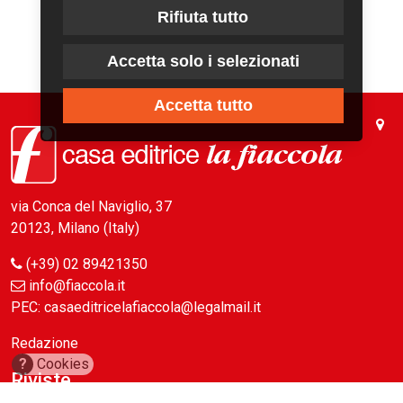
Rifiuta tutto
Accetta solo i selezionati
Accetta tutto
via Conca del Naviglio, 37
20123, Milano (Italy)
(+39) 02 89421350
info@fiaccola.it
PEC: casaeditricelafiaccola@legalmail.it
Redazione
?
Cookies
Riviste