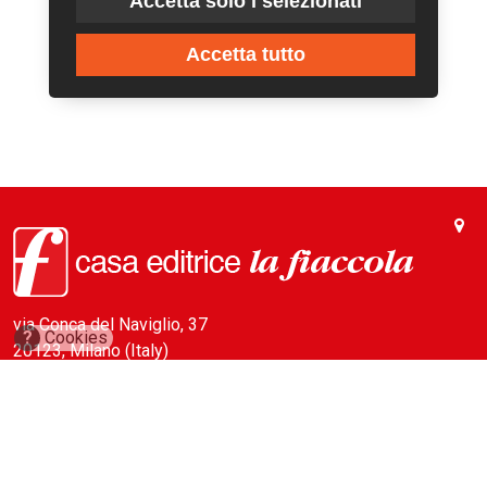
Accetta solo i selezionati
Accetta tutto
via Conca del Naviglio, 37
?
Cookies
20123, Milano (Italy)
(+39) 02 89421350
info@fiaccola.it
PEC: casaeditricelafiaccola@legalmail.it