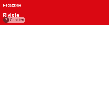
Redazione
Riviste
?
Cookies
ABC Magazine
Costruzioni
Flotte&Finanza
leStrade
Pullman
Vie&Trasporti
Waste
Guide
Cave d’Italia
Construction Machinery Database
Aerial Work Platforms Database
Noleggio Edile