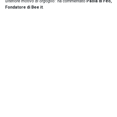
ulteriore motivo di orgoglio
." ha commentato
Paola di Feo,
Fondatore di Bee it
.