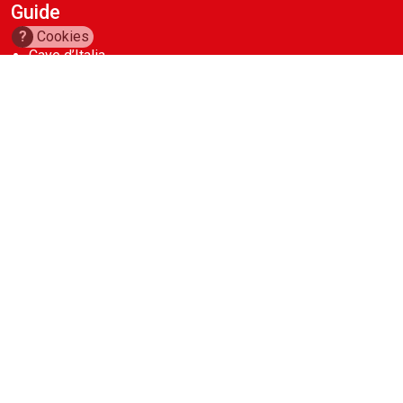
Guide
?
Cookies
Cave d’Italia
Construction Machinery Database
Aerial Work Platforms Database
Noleggio Edile
Account
abbonamenti
contatti
Copyright 2026
Casa Editrice La Fiaccola Srl
. Tutti i diritti riservati.
P.Iva 00722350154
privacy policy
cookies policy
termini e condizioni di utilizzo