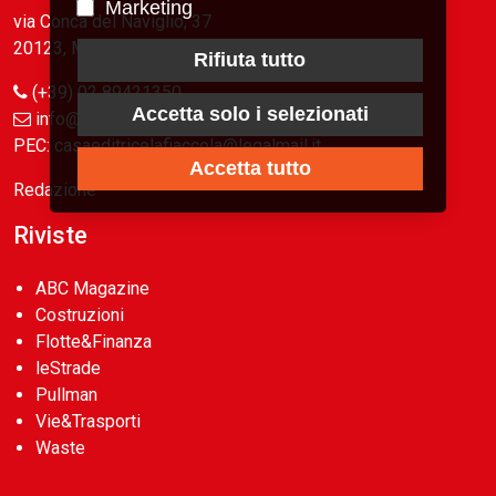
Marketing
via Conca del Naviglio, 37
20123, Milano (Italy)
Rifiuta tutto
(+39) 02 89421350
Accetta solo i selezionati
info@fiaccola.it
PEC: casaeditricelafiaccola@legalmail.it
Accetta tutto
Redazione
Riviste
ABC Magazine
Costruzioni
Flotte&Finanza
leStrade
Pullman
Vie&Trasporti
Waste