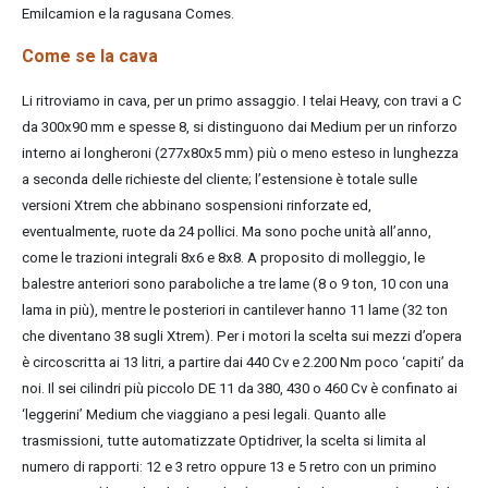
Emilcamion e la ragusana Comes.
Come se la cava
Li ritroviamo in cava, per un primo assaggio. I telai Heavy, con travi a C
da 300x90 mm e spesse 8, si distinguono dai Medium per un rinforzo
interno ai longheroni (277x80x5 mm) più o meno esteso in lunghezza
a seconda delle richieste del cliente; l’estensione è totale sulle
versioni Xtrem che abbinano sospensioni rinforzate ed,
eventualmente, ruote da 24 pollici. Ma sono poche unità all’anno,
come le trazioni integrali 8x6 e 8x8. A proposito di molleggio, le
balestre anteriori sono paraboliche a tre lame (8 o 9 ton, 10 con una
lama in più), mentre le posteriori in cantilever hanno 11 lame (32 ton
che diventano 38 sugli Xtrem). Per i motori la scelta sui mezzi d’opera
è circoscritta ai 13 litri, a partire dai 440 Cv e 2.200 Nm poco ‘capiti’ da
noi. Il sei cilindri più piccolo DE 11 da 380, 430 o 460 Cv è confinato ai
‘leggerini’ Medium che viaggiano a pesi legali. Quanto alle
trasmissioni, tutte automatizzate Optidriver, la scelta si limita al
numero di rapporti: 12 e 3 retro oppure 13 e 5 retro con un primino