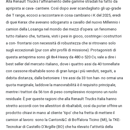
Alla Renault Trucks l’affinamento delle gamme stradali ha fatto da
apripista ai cava- cantiere. Così dopo aver scandagliato gli up-grade
dei T range, eccoci a raccontare in cosa cambiano i K del 2025, eredi
di quei Kerax che avevano sdoganato a cavallo del nuovo Millennio i
camion della Losanga nel mondo dei mezzi d’opera: un fenomeno
tutto italiano che, tuttavia, visti i pesi in gioco, costringe i costruttori
a con- frontarsi con necessità di robustezza che si ritrovano solo
sugli eccezionali (pur con altri profili di missione). Protagonisti di
questa anteprima sono gli 8x4 Heavy da 480 o 520 Cv, vale a dire i
best seller del mercato italiano, dove i quattro assi da 40 tonnellate
con cassone ribaltabile sono di gran lunga i più venduti, seguiti, a
debita
distanza, dalle betoniere. I tre assi da 33 ton han- no ormai una
quota marginale, laddove la manovrabilità è il requisito principale,
mentre i trattori da 56 ton di peso complessivo ricoprono un ruolo
residuale. È per queste ragioni che alla Renault Trucks Italia hanno
stretto accordi con tre allestitori di ribaltabili, così da poter offrire un
prodotto chiavi in mano al cliente ‘tipo’ che ha fretta di mettere il
camion al lavoro: sono la Cantoni&C di Boffalora Ticino (MI), la TKE-
Tecnokar di Castello D’Argille (BO) che ha rilevato l’attività della