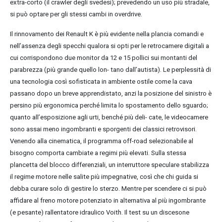
extra-corto (il crawler degli svedesi); prevedendo un uso più stradale,
si può optare per gli stessi cambi in overdrive.
Il rinnovamento dei Renault K è più evidente nella plancia comandi e
nell’assenza degli specchi qualora si opti per le retrocamere digitali a
cui corrispondono due monitor da 12 e 15 pollici sui montanti del
parabrezza (più grande quello lon- tano dall’autista). Le perplessità di
una tecnologia così sofisticata in ambiente ostile come la cava
passano dopo un breve apprendistato, anzi la posizione del sinistro è
persino più ergonomica perché limita lo spostamento dello sguardo;
quanto all’esposizione agli urti, benché più deli- cate, le videocamere
sono assai meno ingombranti e sporgenti dei classici retrovisori.
Venendo alla cinematica, il programma off-road selezionabile al
bisogno comporta cambiate a regimi più elevati. Sulla stessa
plancetta del blocco differenziali, un interruttore speculare stabilizza
il regime motore nelle salite più impegnative, così che chi guida si
debba curare solo di gestire lo sterzo. Mentre per scendere ci si può
affidare al freno motore potenziato in alternativa al più ingombrante
(e pesante) rallentatore idraulico Voith. Il test su un discesone