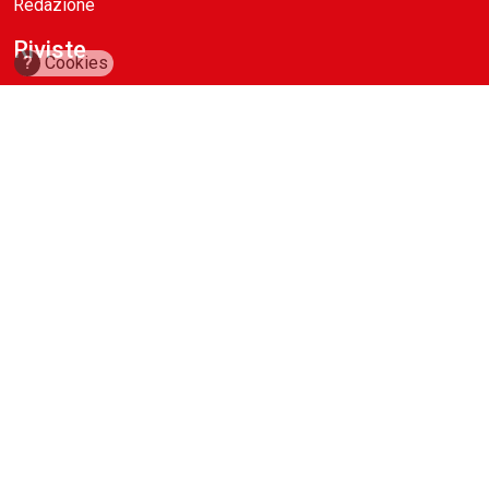
Redazione
Riviste
?
Cookies
ABC Magazine
Costruzioni
Flotte&Finanza
leStrade
Pullman
Vie&Trasporti
Waste
Guide
Cave d’Italia
Construction Machinery Database
Aerial Work Platforms Database
Noleggio Edile