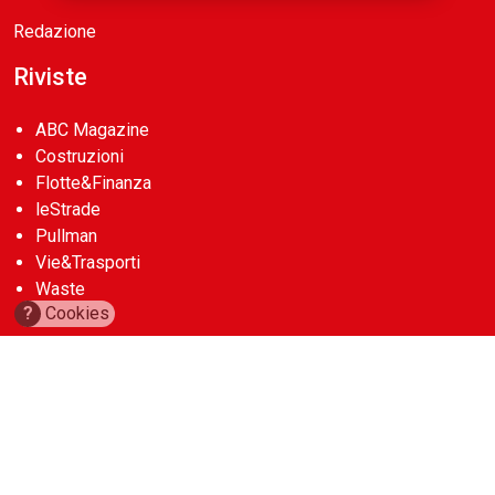
Redazione
Riviste
ABC Magazine
Costruzioni
Flotte&Finanza
leStrade
Pullman
Vie&Trasporti
Waste
?
Cookies
Guide
Cave d’Italia
Construction Machinery Database
Aerial Work Platforms Database
Noleggio Edile