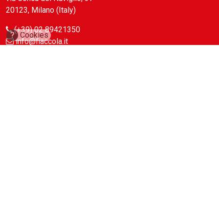
20123, Milano (Italy)
(+39) 02 89421350
?
Cookies
info@fiaccola.it
PEC: casaeditricelafiaccola@legalmail.it
Redazione
Riviste
ABC Magazine
Costruzioni
Flotte&Finanza
leStrade
Pullman
Vie&Trasporti
Waste
Guide