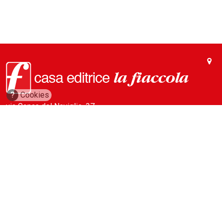
?
Cookies
via Conca del Naviglio, 37
20123, Milano (Italy)
(+39) 02 89421350
info@fiaccola.it
PEC: casaeditricelafiaccola@legalmail.it
Redazione
Riviste