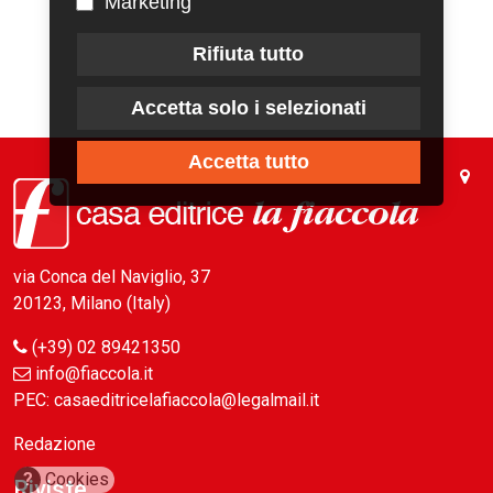
Marketing
Rifiuta tutto
Accetta solo i selezionati
Accetta tutto
via Conca del Naviglio, 37
20123, Milano (Italy)
(+39) 02 89421350
info@fiaccola.it
PEC: casaeditricelafiaccola@legalmail.it
Redazione
?
Cookies
Riviste