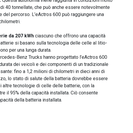
.
Questa autonomia viene raggiunta in condizioni molto
a di 40 tonnellate, che può anche essere notevolmente
 e del percorso. L’eActros 600 può raggiungere una
chilometri.
erie da 207 kWh
ciascuno che offrono una capacità
terie si basano sulla tecnologia delle celle al litio-
uono per una lunga durata.
 Mercedes-Benz Trucks hanno progettato l’eActros 600
durata dei veicoli e dei componenti di un tradizionale
ante: fino a 1,2 milioni di chilometri in dieci anni di
zo, lo stato di salute della batteria dovrebbe essere
 altre tecnologie di celle delle batterie, con la
tre il 95% della capacità installata. Ciò consente
cità della batteria installata.