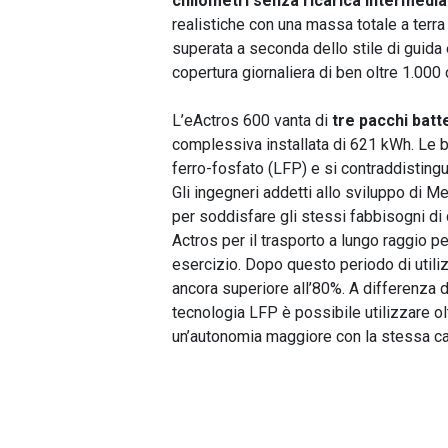
chilometri senza ricarica intermedia
realistiche con una massa totale a terr
superata a seconda dello stile di guida
copertura giornaliera di ben oltre 1.000 
L’eActros 600 vanta di
tre pacchi batt
complessiva installata di 621 kWh. Le bat
ferro-fosfato (LFP) e si contraddisting
Gli ingegneri addetti allo sviluppo di
per soddisfare gli stessi fabbisogni di 
Actros per il trasporto a lungo raggio pes
esercizio. Dopo questo periodo di utiliz
ancora superiore all’80%. A differenza di
tecnologia LFP è possibile utilizzare ol
un’autonomia maggiore con la stessa capa