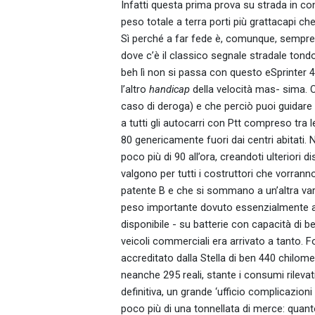
Infatti questa prima prova su strada in cond
peso totale a terra porti più grattacapi che 
Sì perché a far fede è, comunque, sempr
dove c’è il classico segnale stradale to
beh lì non si passa con questo eSprinter 
l’altro
handicap
della velocità mas- sima. 
caso di deroga) e che perciò puoi guidare 
a tutti gli autocarri con Ptt compreso tra l
80 genericamente fuori dai centri abitati. Ne
poco più di 90 all’ora, creandoti ulteriori
valgono per tutti i costruttori che vorranno
patente B e che si sommano a un’altra varia
peso importante dovuto essenzialmente al
disponibile - su batterie con capacità di
veicoli commerciali era arrivato a tanto. 
accreditato dalla Stella di ben 440 chilome
neanche 295 reali, stante i consumi rilevat
definitiva, un grande ‘ufficio complicazion
poco più di una tonnellata di merce: quant