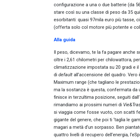
configurazione a una o due batterie (da 56
stare così su una classe di peso da 35 qu
esorbitanti: quasi 97mila euro più tasse, c
(offerta solo col motore più potente e co
Alla guida
Il peso, dicevamo, te la fa pagare anche su
oltre i 2,61 chilometri per chilowattora, pe
climatizzazione impostata su 20 gradi e il
di
default
all’accensione del quadro. Vero 
Maximum range (che tagliano le prestazion
ma la sostanza è questa, confermata da un
finisce in terzultima posizione, seguiti dal
rimandiamo ai prossimi numeri di
Vie&Tra
si viaggia come fosse vuoto, con scatti fel
gigante del genere, che poi ti ‘taglia le gambe
magari a metà d’un sorpasso. Ben piantato
quattro livelli di recupero dell’energia, l