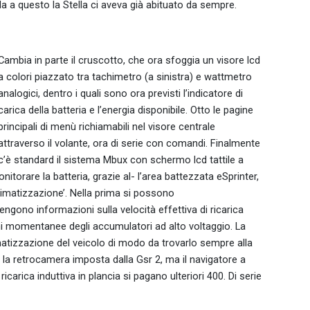
 Ma a questo la Stella ci aveva già abituato da sempre.
Cambia in parte il cruscotto, che ora sfoggia un visore lcd
a colori piazzato tra tachimetro (a sinistra) e wattmetro
analogici, dentro i quali sono ora previsti l’indicatore di
carica della batteria e l’energia disponibile. Otto le pagine
principali di menù richiamabili nel visore centrale
attraverso il volante, ora di serie con comandi. Finalmente
c’è standard il sistema Mbux con schermo lcd tattile a
itorare la batteria, grazie al- l’area battezzata eSprinter,
eclimatizzazione’. Nella prima si possono
ngono informazioni sulla velocità effettiva di ricarica
i momentanee degli accumulatori ad alto voltaggio. La
tizzazione del veicolo di modo da trovarlo sempre alla
a retrocamera imposta dalla Gsr 2, ma il navigatore a
carica induttiva in plancia si pagano ulteriori 400. Di serie