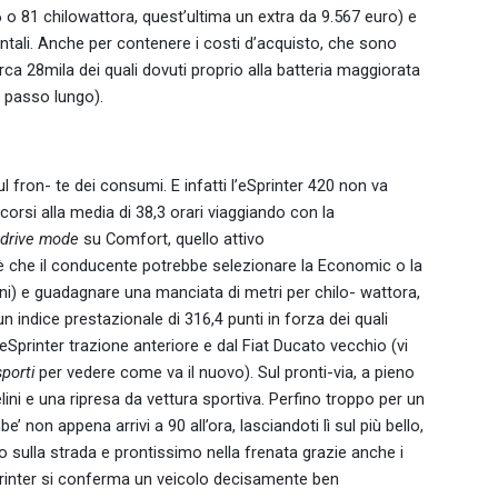
 o 81 chilowattora, quest’ultima un extra da 9.567 euro) e
intali. Anche per contenere i costi d’acquisto, che sono
irca 28mila dei quali dovuti proprio alla batteria maggiorata
l passo lungo).
l fron- te dei consumi. E infatti l’eSprinter 420 non va
rcorsi alla media di 38,3 orari viaggiando con la
drive mode
su Comfort, quello attivo
è che il conducente potrebbe selezionare la Economic o la
i) e guadagnare una manciata di metri per chilo- wattora,
 indice prestazionale di 316,4 punti in forza dei quali
l’eSprinter trazione anteriore e dal Fiat Ducato vecchio (vi
sporti
per vedere come va il nuovo). Sul pronti-via, a pieno
ini e una ripresa da vettura sportiva. Perfino troppo per un
’ non appena arrivi a 90 all’ora, lasciandoti lì sul più bello,
 sulla strada e prontissimo nella frenata grazie anche i
’eSprinter si conferma un veicolo decisamente ben