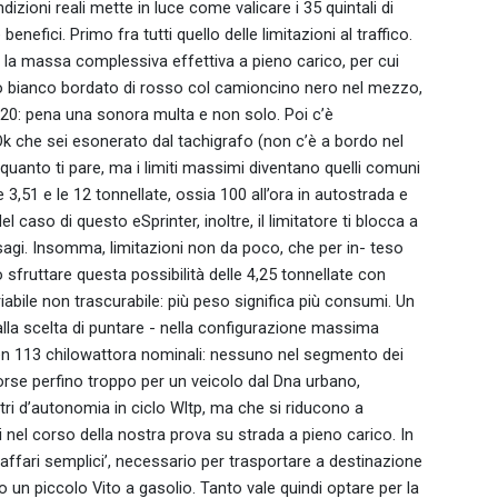
izioni reali mette in luce come valicare i 35 quintali di
benefici. Primo fra tutti quello delle limitazioni al traffico.
e la massa complessiva effettiva a pieno carico, per cui
ndo bianco bordato di rosso col camioncino nero nel mezzo,
420: pena una sonora multa e non solo. Poi c’è
Ok che sei esonerato dal tachigrafo (non c’è a bordo nel
quanto ti pare, ma i limiti massimi diventano quelli comuni
e 3,51 e le 12 tonnellate, ossia 100 all’ora in autostrada e
l caso di questo eSprinter, inoltre, il limitatore ti blocca a
 disagi. Insomma, limitazioni non da poco, che per in- teso
 sfruttare questa possibilità delle 4,25 tonnellate con
bile non trascurabile: più peso significa più consumi. Un
la scelta di puntare - nella configurazione massima
 ben 113 chilowattora nominali: nessuno nel segmento dei
Forse perfino troppo per un veicolo dal Dna urbano,
tri d’autonomia in ciclo Wltp, ma che si riducono a
i nel corso della nostra prova su strada a pieno carico. In
i affari semplici’, necessario per trasportare a destinazione
o un piccolo Vito a gasolio. Tanto vale quindi optare per la