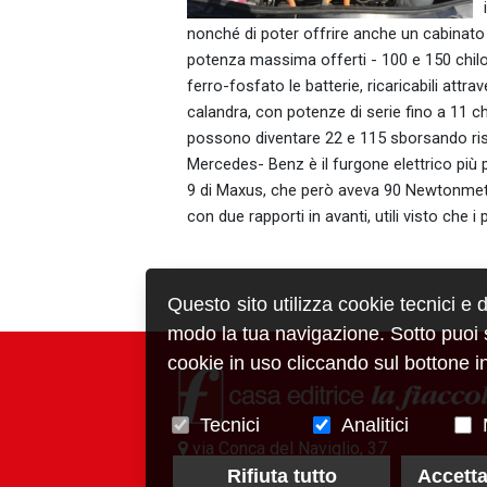
nonché di poter offrire anche un cabinato 
potenza massima offerti - 100 e 150 chilowat
ferro-fosfato le batterie, ricaricabili att
calandra, con potenze di serie fino a 11 c
possono diventare 22 e 115 sborsando risp
Mercedes- Benz è il furgone elettrico più pr
9 di Maxus, che però aveva 90 Newtonmetro
con due rapporti in avanti, utili visto che
Questo sito utilizza cookie tecnici e 
modo la tua navigazione. Sotto puoi sc
cookie in uso cliccando sul bottone in
Tecnici
Analitici
via Conca del Naviglio, 37
20123, Milano (Italy)
Rifiuta tutto
Accetta