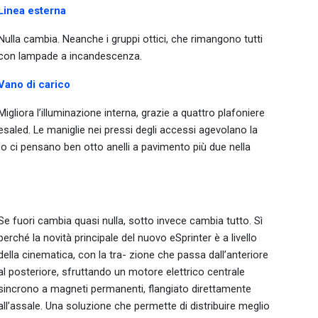
Linea esterna
Nulla cambia. Neanche i gruppi ottici, che rimangono tutti
con lampade a incandescenza.
Vano di carico
Migliora l’illuminazione interna, grazie a quattro plafoniere
esaled. Le maniglie nei pressi degli accessi agevolano la
co ci pensano ben otto anelli a pavimento più due nella
Se fuori cambia quasi nulla, sotto invece cambia tutto. Sì
perché la novità principale del nuovo eSprinter è a livello
della cinematica, con la tra- zione che passa dall’anteriore
al posteriore, sfruttando un motore elettrico centrale
sincrono a magneti permanenti, flangiato direttamente
all’assale. Una soluzione che permette di distribuire meglio