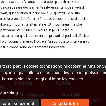
i pesi e avere un’erogazione di cop- pia ottimizzata,
da carrozzare decisamente interessante. Due i livelli di
t, quest’ultima di serie col 42,5 quintali - e al litio-
raverso la presa Ccs Combo 2 nascosta sotto la stella sulla
hilowatt in corrente alternata e 50 in continua, ma che
ettivamente 1.800 e 635 euro in più. Questo di
estante tra quelli da noi fin qui provati, al pari dell’eDeliver
 di coppia in meno. Inoltre è l’unico dotato di un cambio
 i pesi in gioco sono decisamente importanti.
di terze parti. I cookie tecnici sono necessari al funziona
egliere quali altri cookies vuoi attivare e in qualsiasi 
 basso a sinistra.
Leggi qui la policy cookies.
Riviste
Guide
Marketing
ABC Magazine
Cave d’Italia
Costruzioni
Construction Machinery
 solo i selezionati
Accetta tutto
Flotte&Finanza
Database