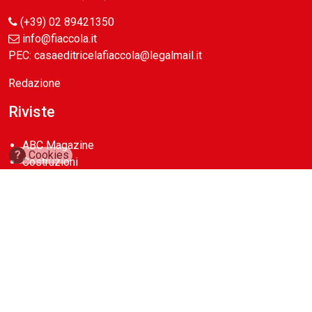
(+39) 02 89421350
info@fiaccola.it
PEC: casaeditricelafiaccola@legalmail.it
Redazione
Riviste
ABC Magazine
?
Cookies
Costruzioni
Flotte&Finanza
leStrade
Pullman
Vie&Trasporti
Waste
Guide