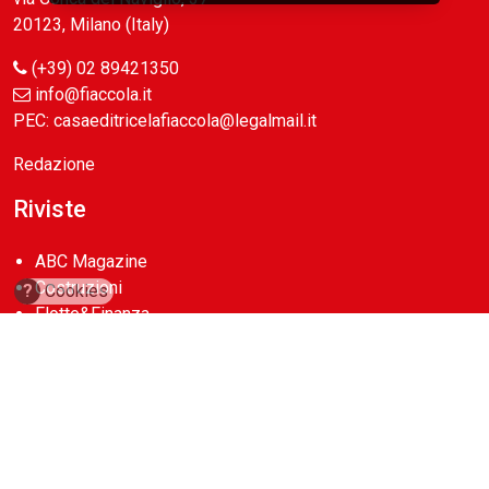
20123, Milano (Italy)
(+39) 02 89421350
info@fiaccola.it
PEC: casaeditricelafiaccola@legalmail.it
Redazione
Riviste
ABC Magazine
Costruzioni
?
Cookies
Flotte&Finanza
leStrade
Pullman
Vie&Trasporti
Waste
Guide