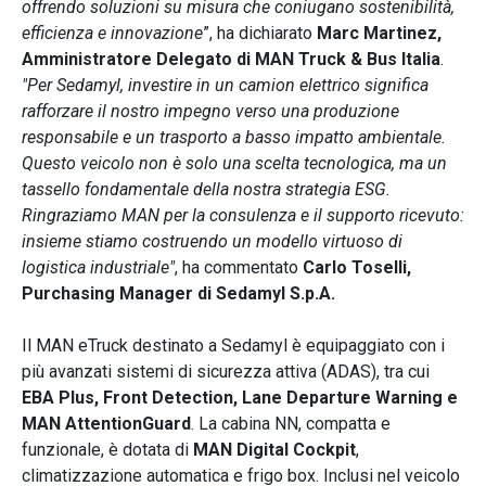
offrendo soluzioni su misura che coniugano sostenibilità,
efficienza e innovazione
”, ha dichiarato
Marc Martinez,
Amministratore Delegato di MAN Truck & Bus Italia
.
"Per Sedamyl, investire in un camion elettrico significa
rafforzare il nostro impegno verso una produzione
responsabile e un trasporto a basso impatto ambientale.
Questo veicolo non è solo una scelta tecnologica, ma un
tassello fondamentale della nostra strategia ESG.
Ringraziamo MAN per la consulenza e il supporto ricevuto:
insieme stiamo costruendo un modello virtuoso di
logistica industriale"
, ha commentato
Carlo Toselli,
Purchasing Manager di Sedamyl S.p.A.
Il MAN eTruck destinato a Sedamyl è equipaggiato con i
più avanzati sistemi di sicurezza attiva (ADAS), tra cui
EBA Plus, Front Detection, Lane Departure Warning e
MAN AttentionGuard
. La cabina NN, compatta e
funzionale, è dotata di
MAN Digital Cockpit
,
climatizzazione automatica e frigo box. Inclusi nel veicolo