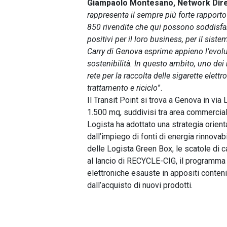
Giampaolo Montesano, Network Direct
rappresenta il sempre più forte rapporto 
850 rivendite che qui possono soddisfar
positivi per il loro business, per il siste
Carry di Genova esprime appieno l’evoluz
sostenibilità. In questo ambito, uno dei 
rete per la raccolta delle sigarette elettr
trattamento e riciclo
”.
Il Transit Point si trova a Genova in vi
1.500 mq, suddivisi tra area commercial
Logista ha adottato una strategia orientat
dall’impiego di fonti di energia rinnovabi
delle Logista Green Box, le scatole di 
al lancio di RECYCLE-CIG, il programma 
elettroniche esauste in appositi conten
dall’acquisto di nuovi prodotti.