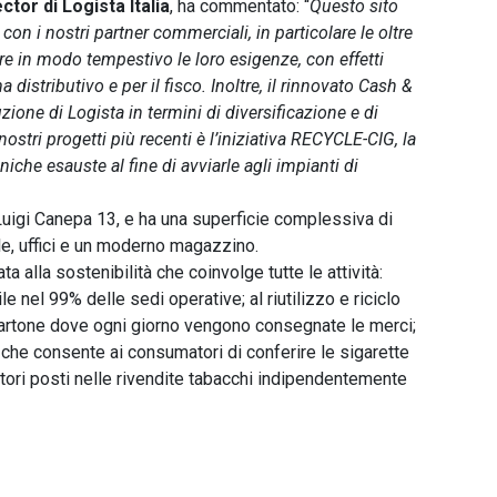
or di Logista Italia
, ha commentato: “
Questo sito
con i nostri partner commerciali, in particolare le oltre
e in modo tempestivo le loro esigenze, con effetti
ma distributivo e per il fisco. Inoltre, il rinnovato Cash &
ione di Logista in termini di diversificazione e di
nostri progetti più recenti è l’iniziativa RECYCLE-CIG, la
oniche esauste al fine di avviarle agli impianti di
a Luigi Canepa 13, e ha una superficie complessiva di
e, uffici e un moderno magazzino.
a alla sostenibilità che coinvolge tutte le attività:
le nel 99% delle sedi operative; al riutilizzo e riciclo
cartone dove ogni giorno vengono consegnate le merci;
che consente ai consumatori di conferire le sigarette
itori posti nelle rivendite tabacchi indipendentemente