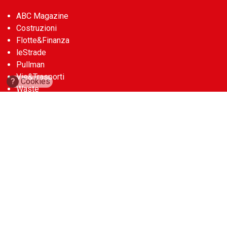
ABC Magazine
Costruzioni
Flotte&Finanza
leStrade
Pullman
Vie&Trasporti
?
Cookies
Waste
Guide
Cave d’Italia
Construction Machinery Database
Aerial Work Platforms Database
Noleggio Edile
Account