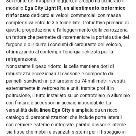
Sul fronte del trasporto leggero, il Gruppo ha schierato il
modello
Ega City Light IR, un allestimento isotermico
rinforzato
dedicato ai veicoli commerciali con massa
complessiva entro le 3,5 tonnellate. L'obiettivo primario di
questa progettazione è l'alleggerimento della carrozzeria,
un fattore che permette di incrementare la portata utile del
furgone e di ridurre i consumi di carburante del veicolo,
ottimizzando al contempo l'energia richiesta per la
refrigerazione.
Nonostante il peso ridotto, la cella mantiene doti di
robustezza eccezionali. Il cassone è composto da
pannelli sandwich in poliuretano da 74 millimetri rivestiti
esternamente in vetroresina e uniti tramite profili in
poltrusione, il tutto installato su un controtelaio in alluminio
con finiture e accessori in acciaio inossidabile. La
versatilità della
linea Ega City
è ampliata da un ricco
catalogo di personalizzazioni che include porte laterali
con cerniere esterne o integrate, paratie divisorie interne
sia fisse che mobili e avanzati sistemi per il fissaggio in