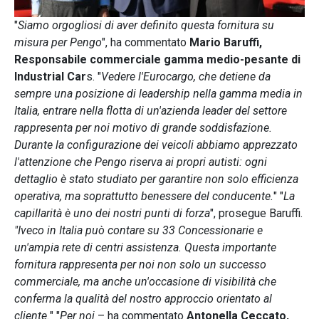
"
Siamo orgogliosi di aver definito questa fornitura su
misura per Pengo
", ha commentato
Mario Baruffi,
Responsabile commerciale gamma medio-pesante di
Industrial Car
s. "
Vedere l'Eurocargo, che detiene da
sempre una posizione di leadership nella gamma media in
Italia, entrare nella flotta di un'azienda leader del settore
rappresenta per noi motivo di grande soddisfazione.
Durante la configurazione dei veicoli abbiamo apprezzato
l'attenzione che Pengo riserva ai propri autisti: ogni
dettaglio è stato studiato per garantire non solo efficienza
operativa, ma soprattutto benessere del
conducente.
" "
La
capillarità è uno dei nostri punti di forza
", prosegue Baruffi.
"Iveco in Italia può contare su
33 Concessionarie e
un'ampia rete di centri assistenza. Questa importante
fornitura rappresenta per noi non solo un successo
commerciale, ma anche un'occasione di visibilità che
conferma la qualità del nostro approccio orientato al
cliente.
" "
Per noi
– ha commentato
Antonella Ceccato,