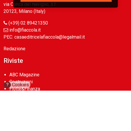
via Conca del Naviglio, 37
20123, Milano (Italy)
(+39) 02 89421350
info@fiaccola.it
PEC: casaeditricelafiaccola@legalmail.it
Redazione
Riviste
ABC Magazine
Costruzioni
?
Cookies
Flotte&Finanza
leStrade
Pullman
Vie&Trasporti
Waste