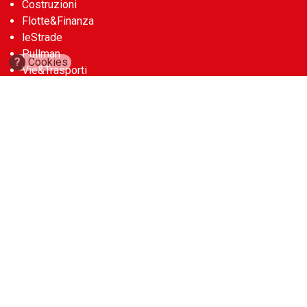
Costruzioni
Flotte&Finanza
leStrade
Pullman
?
Cookies
Vie&Trasporti
Waste
Guide
Cave d’Italia
Construction Machinery Database
Aerial Work Platforms Database
Noleggio Edile
Account
abbonamenti
contatti