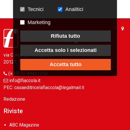
Tecnici
Analitici
Marketing
Rifiuta tutto
Accetta solo i selezionati
via Conca del Naviglio, 37
20123, Milano (Italy)
Accetta tutto
(+39) 02 89421350
info@fiaccola.it
PEC: casaeditricelafiaccola@legalmail.it
Redazione
Riviste
ABC Magazine