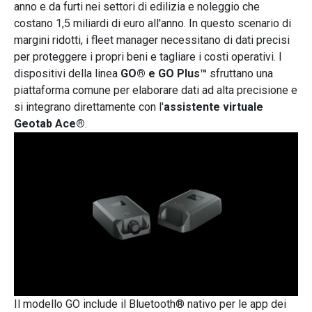
anno e da furti nei settori di edilizia e noleggio che
costano 1,5 miliardi di euro all'anno. In questo scenario di
margini ridotti, i fleet manager necessitano di dati precisi
per proteggere i propri beni e tagliare i costi operativi. I
dispositivi della linea
GO® e GO Plus™
sfruttano una
piattaforma comune per elaborare dati ad alta precisione e
si integrano direttamente con l'
assistente virtuale
Geotab Ace®
.
Il modello GO include il Bluetooth® nativo per le app dei