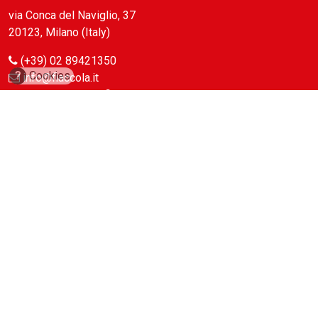
via Conca del Naviglio, 37
20123, Milano (Italy)
(+39) 02 89421350
?
Cookies
info@fiaccola.it
PEC: casaeditricelafiaccola@legalmail.it
Redazione
Riviste
ABC Magazine
Costruzioni
Flotte&Finanza
leStrade
Pullman
Vie&Trasporti
Waste