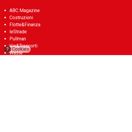
ABC Magazine
Costruzioni
Flotte&Finanza
leStrade
Pullman
Vie&Trasporti
?
Cookies
Waste
Guide
Cave d’Italia
Construction Machinery Database
Aerial Work Platforms Database
Noleggio Edile
Account