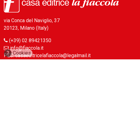
via Conca del Naviglio, 37
20123, Milano (Italy)
(+39) 02 89421350
info@fiaccola.it
?
Cookies
PEC: casaeditricelafiaccola@legalmail.it
Redazione
Riviste
ABC Magazine
Costruzioni
Flotte&Finanza
leStrade
Pullman
Vie&Trasporti