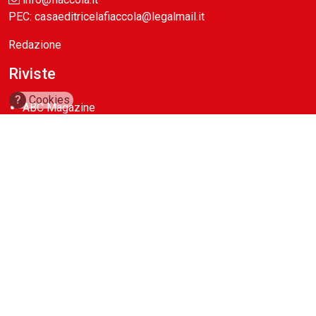
PEC: casaeditricelafiaccola@legalmail.it
Redazione
Riviste
?
Cookies
ABC Magazine
Costruzioni
Flotte&Finanza
leStrade
Pullman
Vie&Trasporti
Waste
Guide
Cave d’Italia
Construction Machinery Database