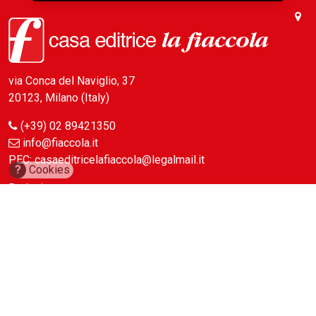
via Conca del Naviglio, 37
20123, Milano (Italy)
(+39) 02 89421350
info@fiaccola.it
PEC: casaeditricelafiaccola@legalmail.it
?
Cookies
Redazione
Riviste
ABC Magazine
Costruzioni
Flotte&Finanza
leStrade