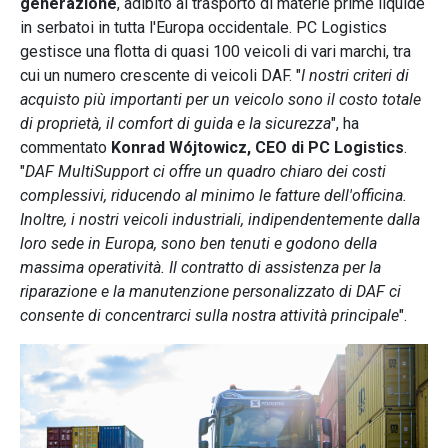
generazione
, adibito al trasporto di materie prime liquide
in serbatoi in tutta l'Europa occidentale. PC Logistics
gestisce una flotta di quasi 100 veicoli di vari marchi, tra
cui un numero crescente di veicoli DAF. "
I nostri criteri di
acquisto più importanti per un veicolo sono il costo totale
di proprietà, il comfort di guida e la sicurezza
", ha
commentato
Konrad Wójtowicz, CEO di PC Logistics
.
"
DAF MultiSupport ci offre un quadro chiaro dei costi
complessivi, riducendo al minimo le fatture dell'officina.
Inoltre, i nostri veicoli industriali, indipendentemente dalla
loro sede in Europa, sono ben tenuti e godono della
massima operatività. Il contratto di assistenza per la
riparazione e la manutenzione personalizzato di DAF ci
consente di concentrarci sulla nostra attività principale
".