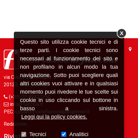
X
Questo sito utilizza cookie tecnici e di
terze parti. I cookie tecnici sono
necessari al funzionamento del sito e
non profilano in alcun modo la tua
navigazione. Sotto puoi scegliere quali
via Conca del Naviglio, 37
altri cookies vuoi attivare e in qualsiasi
20123, Milano (Italy)
momento puoi rivedere le tue scelte sui
(+39) 02 89421350
cookie in uso cliccando sul bottone in
info@fiaccola.it
basso a sinistra.
PEC: casaeditricelafiaccola@legalmail.it
Leggi qui la policy cookies.
Redazione
Tecnici
Analitici
Riviste