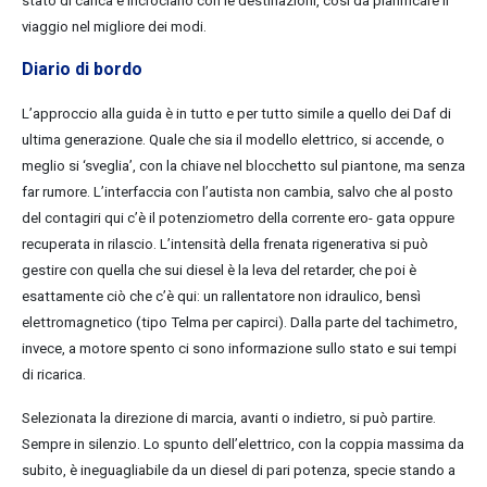
stato di carica e incrociarlo con le destinazioni, così da pianificare il
viaggio nel migliore dei modi.
Diario di bordo
L’approccio alla guida è in tutto e per tutto simile a quello dei Daf di
ultima generazione. Quale che sia il modello elettrico, si accende, o
meglio si ‘sveglia’, con la chiave nel blocchetto sul piantone, ma senza
far rumore. L’interfaccia con l’autista non cambia, salvo che al posto
del contagiri qui c’è il potenziometro della corrente ero- gata oppure
recuperata in rilascio. L’intensità della frenata rigenerativa si può
gestire con quella che sui diesel è la leva del retarder, che poi è
esattamente ciò che c’è qui: un rallentatore non idraulico, bensì
elettromagnetico (tipo Telma per capirci). Dalla parte del tachimetro,
invece, a motore spento ci sono informazione sullo stato e sui tempi
di ricarica.
Selezionata la direzione di marcia, avanti o indietro, si può partire.
Sempre in silenzio. Lo spunto dell’elettrico, con la coppia massima da
subito, è ineguagliabile da un diesel di pari potenza, specie stando a