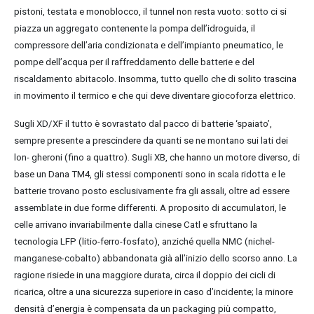
pistoni, testata e monoblocco, il tunnel non resta vuoto: sotto ci si
piazza un aggregato contenente la pompa dell’idroguida, il
compressore dell’aria condizionata e dell’impianto pneumatico, le
pompe dell’acqua per il raffreddamento delle batterie e del
riscaldamento abitacolo. Insomma, tutto quello che di solito trascina
in movimento il termico e che qui deve diventare giocoforza elettrico.
Sugli XD/XF il tutto è sovrastato dal pacco di batterie ‘spaiato’,
sempre presente a prescindere da quanti se ne montano sui lati dei
lon- gheroni (fino a quattro). Sugli XB, che hanno un motore diverso, di
base un Dana TM4, gli stessi componenti sono in scala ridotta e le
batterie trovano posto esclusivamente fra gli assali, oltre ad essere
assemblate in due forme differenti. A proposito di accumulatori, le
celle arrivano invariabilmente dalla cinese Catl e sfruttano la
tecnologia LFP (litio-ferro-fosfato), anziché quella NMC (nichel-
manganese-cobalto) abbandonata già all’inizio dello scorso anno. La
ragione risiede in una maggiore durata, circa il doppio dei cicli di
ricarica, oltre a una sicurezza superiore in caso d’incidente; la minore
densità d’energia è compensata da un packaging più compatto,