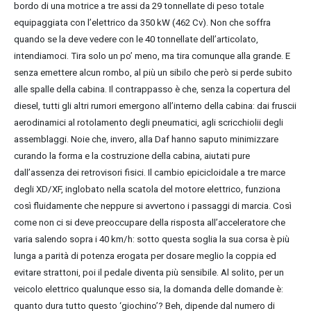
bordo di una motrice a tre assi da 29 tonnellate di peso totale
equipaggiata con l’elettrico da 350 kW (462 Cv). Non che soffra
quando se la deve vedere con le 40 tonnellate dell’articolato,
intendiamoci. Tira solo un po’ meno, ma tira comunque alla grande. E
senza emettere alcun rombo, al più un sibilo che però si perde subito
alle spalle della cabina. Il contrappasso è che, senza la copertura del
diesel, tutti gli altri rumori emergono all’interno della cabina: dai fruscii
aerodinamici al rotolamento degli pneumatici, agli scricchiolii degli
assemblaggi. Noie che, invero, alla Daf hanno saputo minimizzare
curando la forma e la costruzione della cabina, aiutati pure
dall’assenza dei retrovisori fisici. Il cambio epicicloidale a tre marce
degli XD/XF, inglobato nella scatola del motore elettrico, funziona
così fluidamente che neppure si avvertono i passaggi di marcia. Così
come non ci si deve preoccupare della risposta all’acceleratore che
varia salendo sopra i 40 km/h: sotto questa soglia la sua corsa è più
lunga a parità di potenza erogata per dosare meglio la coppia ed
evitare strattoni, poi il pedale diventa più sensibile. Al solito, per un
veicolo elettrico qualunque esso sia, la domanda delle domande è:
quanto dura tutto questo ‘giochino’? Beh, dipende dal numero di