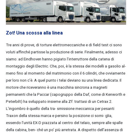
Zot! Una scossa alla linea
Tre anni di prove, di torture elettromeccaniche e di field test ci sono
voluti affinché partisse la produzione di serie. Finalmente, adesso ci
siamo: ad Eindhoven hanno pigiato l’interruttore della catena di
montaggio degli Electric. Che, poi, è la stessa dei modelli a gasolio al-
meno fino al momento del matrimonio con il 6 cilindri, che ovviamente
per loro non c’è. A quel punto i telai deviano su una linea dedicata. Il
motore che riceveranno è una macchina sincrona a magneti
permanenti che la Paccar (capogruppo della Daf, come di Kenworth e
Peterbilt) ha sviluppato insieme alla Zf: trattasi di un Cetrax 2.
L’ingombro è quello della tra- smissione meccanica per pesanti
Traxon della stessa marca e persino la posizione ci somi- glia,
essendo l’unità EX-D piazzata al centro del telaio, sempre alle spalle
della cabina, ben- ché un po’ più arretrata. A dispetto dell’assenza di