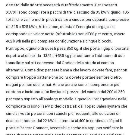
dettato dalle ridotte necessità di raffreddamento. Per i pesanti
XD/XF sono compilate a pacchi di tre, ciascuno da 35 kWh: quindi 105
totali che vanno molti- plicati da tre a cinque, per capacità complesive
da 315 a 525 kWh. Attenzione, questa è l’energia di targa, a cui
corrisponde un valore netto (sfruttabile) pari all’88 per cento, ovvero
462 kWh nella più completa configurazione a cinque blocchi.
Purtroppo, ognuno di questi pesa 850 kg, il che porta il gap di portata
rispetto al diesel da -1351 a +535 kg pur contando l’abbuono di due
tonnellate sul ptt concesso dal Codice della strada ai camion
alternativi. Come dire: pensate bene a che lavoro dovete fare, per non
comprare troppe batterie che poi vi dovete portare sempre dietro,
magari per non usarle mai. Anche perché sono il componente più
costoso e incidono a far lievitare il prezzo del camion dal 200 al 250
per cento rispetto all’analogo modello a gasolio. Per agevolarvi nella
complicata ci sono i servizi dedicati Daf: dal Topec Sales system che
simula i vostri percorsi con i carichi più frequenti, alle soluzioni di
ricarica in-house: dai 22 kW in alternata ai 400 in continua; c’è poi il
portale Paccar Connect, accessibile anche via app, per verificare lo