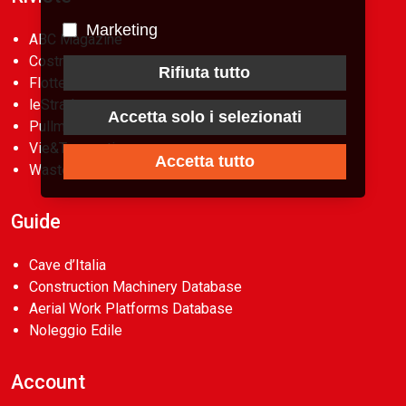
Marketing
ABC Magazine
Costruzioni
Rifiuta tutto
Flotte&Finanza
leStrade
Accetta solo i selezionati
Pullman
Vie&Trasporti
Accetta tutto
Waste
Guide
Cave d’Italia
Construction Machinery Database
Aerial Work Platforms Database
Noleggio Edile
Account