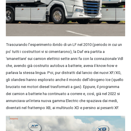
Trascurando l’esperimento ibrido di un LF nel 2010 (periodo in cui un
po’ tutti i costruttori vi si cimentarono), la Daf era partita a
‘smanettare’ sui camion elettrici sette anni fa con la connazionale Vdl
che, avendo già costruito autobus a batterie, aveva il know-how e
parlava la stessa lingua. Poi, pur distratti dal lancio dei nuovi XF/XG,
gli olandesi hanno esplorato anche il mondo dell’idrogeno Ice (quello
bruciato nei motori diesel trasformati a gas). Eppure, il programma
dei camion a batterie ha continuato a correre e, così, già nel 2022 si
annunciava un’intera nuova gamma Electric che spaziava dai medi,
diventati nel frattempo XB, ai multiruolo XD e persino ai pesanti XF.