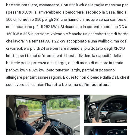
batterie installate, ovviamente. Con 525 kWh della taglia massima per
i pesanti XD/XF si arriverebbero a percorrere, secondo la Casa, fino a
500 chilometri o 350 per gli XB, che hanno un motore senza cambio e
non imbarcano più di 282 kWh. Si ricaricano in corrente continua DC a
150 kW o 325 in opzione; volendo c’è anche un caricabatterie di bordo
che lavora in alternata AC a 22 kW accoppiato a una wallbox, ma così
ci vorrebbero più di 24 ore per fare il pieno al più dotato degli XF/XD.
Infatti, per i tempi di ‘rifornimento’ basta dividere la capacità delle
batterie per la potenza del charger, quindi meno di due ore in teoria
per 525 kWh a 325 kW; però tenetevi larghi, perché si possono
allungare per tantissime ragioni. E questo non dipende dalla Daf, che il
suo lavoro sui camion l’ha fatto bene, ma dall’infrastruttura.