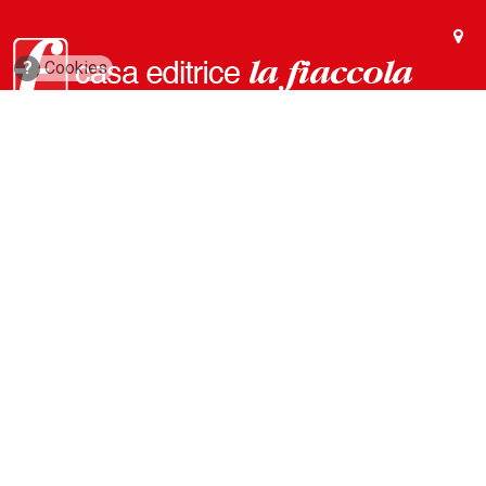
?
Cookies
via Conca del Naviglio, 37
20123, Milano (Italy)
(+39) 02 89421350
info@fiaccola.it
PEC: casaeditricelafiaccola@legalmail.it
Redazione
Riviste
ABC Magazine
Costruzioni
Flotte&Finanza
leStrade