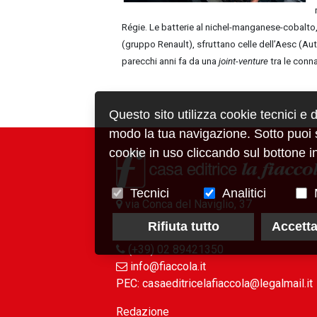
Régie. Le batterie al nichel-manganese-cobalt
(gruppo Renault), sfruttano celle dell’Aesc (A
parecchi anni fa da una
joint-venture
tra le conn
Questo sito utilizza cookie tecnici e 
modo la tua navigazione. Sotto puoi sc
cookie in uso cliccando sul bottone in
Tecnici
Analitici
via Conca del Naviglio, 37
20123, Milano (Italy)
Rifiuta tutto
Accetta
(+39) 02 89421350
info@fiaccola.it
PEC: casaeditricelafiaccola@legalmail.it
Redazione