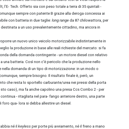
t, l’E- Tech. Offerto sia con peso totale a terra di 35 quintali -
e comunque sempre con patente B grazie alla deroga concessa ai
ibile con batteria in due taglie:
long range
da 87 chilowattora, per
 40 destinata a un uso prevalentemente cittadino, ma ancora in
i proporre un nuovo unico veicolo motorizzabile indistintamente in
eglio la produzione in base alle reali richieste del mercato: si fa
seconda della domanda contingente - un motore diesel con relativo
a una batteria. Così non c’è pericolo che la produzione nello
ne nella domanda di un tipo di motorizzazione: in un modo o
, comunque, sempre bisogno. Il risultato finale è, però, un
anto che resta lo sportello carburante/urea nei pressi della porta
sto caso), ma fa anche capolino una presa Ccs Combo 2 - per
n continua - ritagliata nel para- fango anteriore destro, una parte
 foro qua- lora si debba allestire un diesel.
abbia né il
keyless
per porte più avviamento, né il freno a mano