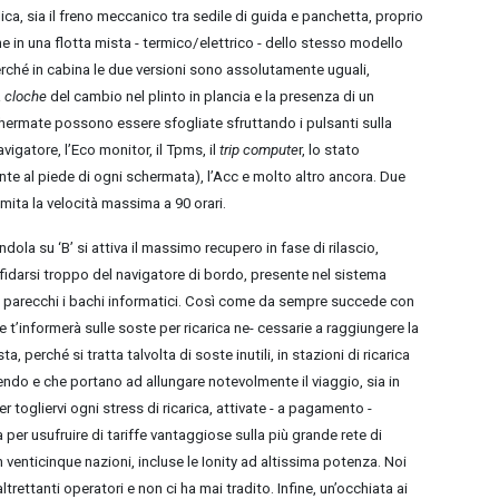
allica, sia il freno meccanico tra sedile di guida e panchetta, proprio
 in una flotta mista - termico/elettrico - dello stesso modello
erché in cabina le due versioni sono assolutamente uguali,
a
cloche
del cambio nel plinto in plancia e la presenza di un
 schermate possono essere sfogliate sfruttando i pulsanti sulla
avigatore, l’Eco monitor, il Tpms, il
trip compute
r, lo stato
 al piede di ogni schermata), l’Acc e molto altro ancora. Due
mita la velocità massima a 90 orari.
ola su ‘B’ si attiva il massimo recupero in fase di rilascio,
 fidarsi troppo del navigatore di bordo, presente nel sistema
i, parecchi i bachi informatici. Così come da sempre succede con
e t’informerà sulle soste per ricarica ne- cessarie a raggiungere la
perché si tratta talvolta di soste inutili, in stazioni di ricarica
endo e che portano ad allungare notevolmente il viaggio, sia in
er togliervi ogni stress di ricarica, attivate - a pagamento -
 per usufruire di tariffe vantaggiose sulla più grande rete di
in venticinque nazioni, incluse le Ionity ad altissima potenza. Noi
altrettanti operatori e non ci ha mai tradito. Infine, un’occhiata ai