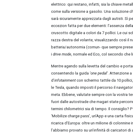
elettrico: qui restano, infatti, sia la chiave met
come sulla versione a gasolio. Una soluzione che
sarà sicuramente apprezzata dagli autisti. Sì p
eccezion fatta per due elementi: l’assenza dell
cruscotto digitale a colori da 7 pollici. Le cui
razza destra del volante, visualizzando così il n
batteria/autonomia (comun- que sempre presente
i
drive mode
, normale ed Eco, col secondo che li
Mentre agendo sulla levetta del cambio e portand
consentendo la guida
‘one pedal
’. Attenzione a
d’
infotainment
con schermo tattile da 10 pollic
le Tesla, quando imposti il percorso il navigator
meta. Ebbene, valutate sempre con la vostra testa, 
fuori dalle autostrade che magari state percorr
termini chilometrici sia di tempo. Il consiglio? P
‘Mobilize charge pass’, un’App e una carta fisica
ricarica d’Europa: oltre un milione di colonnine 
l’abbiamo provato su un’infinità di caricatori di 