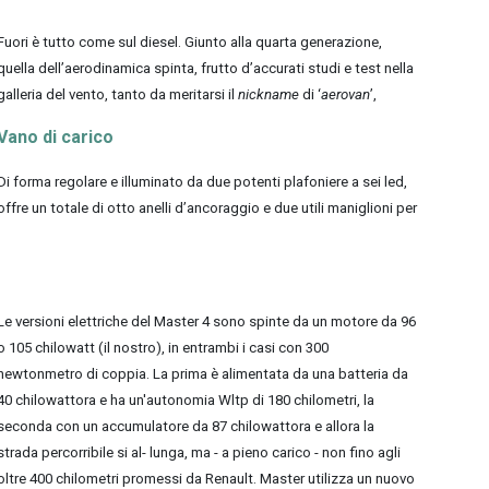
Fuori è tutto come sul diesel. Giunto alla quarta generazione,
quella dell’aerodinamica spinta, frutto d’accurati studi e test nella
galleria del vento, tanto da meritarsi il
nickname
di ‘
aerovan
’,
Vano di carico
Di forma regolare e illuminato da due potenti plafoniere a sei led,
offre un totale di otto anelli d’ancoraggio e due utili maniglioni per
Le versioni elettriche del Master 4 sono spinte da un motore da 96
o 105 chilowatt (il nostro), in entrambi i casi con 300
newtonmetro di coppia. La prima è alimentata da una batteria da
40 chilowattora e ha un'autonomia Wltp di 180 chilometri, la
seconda con un accumulatore da 87 chilowattora e allora la
strada percorribile si al- lunga, ma - a pieno carico - non fino agli
oltre 400 chilometri promessi da Renault. Master utilizza un nuovo