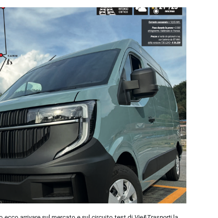
cco arrivare sul mercato e sul circuito test di
Vie&Trasporti
la