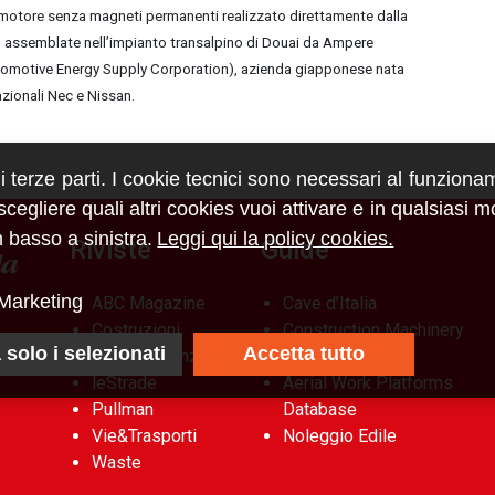
motore senza magneti permanenti realizzato direttamente dalla
o, assemblate nell’impianto transalpino di Douai da Ampere
utomotive Energy Supply Corporation), azienda giapponese nata
azionali Nec e Nissan.
di terze parti. I cookie tecnici sono necessari al funziona
egliere quali altri cookies vuoi attivare e in qualsiasi 
 basso a sinistra.
Leggi qui la policy cookies.
Riviste
Guide
Marketing
ABC Magazine
Cave d’Italia
Costruzioni
Construction Machinery
 solo i selezionati
Accetta tutto
Flotte&Finanza
Database
leStrade
Aerial Work Platforms
Pullman
Database
Vie&Trasporti
Noleggio Edile
Waste