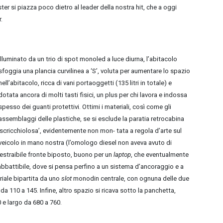
r si piazza poco dietro al leader della nostra hit, che a oggi
r.
Illuminato da un trio di spot monoled a luce diurna, l’abitacolo
sfoggia una plancia curvilinea a ‘S’, voluta per aumentare lo spazio
nell’abitacolo, ricca di vani portaoggetti (135 litri in totale) e
dotata ancora di molti tasti fisici, un plus per chi lavora e indossa
spesso dei guanti protettivi. Ottimi i materiali, così come gli
assemblaggi delle plastiche, se si esclude la paratia retrocabina
‘scricchiolosa’, evidentemente non mon- tata a regola d’arte sul
veicolo in mano nostra (l’omologo diesel non aveva avuto di
estraibile fronte biposto, buono per un
laptop
, che eventualmente
 abbattibile, dove si pensa perfino a un sistema d’ancoraggio e a
riale bipartita da uno
slot
monodin centrale, con ognuna delle due
da 110 a 145. Infine, altro spazio si ricava sotto la panchetta,
0 e largo da 680 a 760.