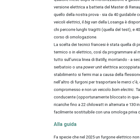
versione elettrica a batteria del Master di Renaul
quello della nostra prova - sia da 40 guidabil
veicoli elettrici, il
big van
della Losanga è dispon
chi percorre lunghi tragitti (quella del test), e
corso di omologazione.
La scelta dei tecnici francesi è stata quella d
termico o in elettrico, così da programmare al m
tutto sull’unica linea di Batilly, montando - a 
serbatoio o una
power unit
elettrica accoppiata 
stabilimento si fermi mai a causa della flessio
nell’altro di furgoni per trasportare le merci c’è
compromesso e non un veicolo
born electric
. T
conducente (opportunamente bloccato in que- 
ricariche fino a 22 chilowatt in alternata e 130 i
facilmente sostituibile con una omologa priva di
Alla guida
Fa specie che nel 2025 un furgone elettrico non 