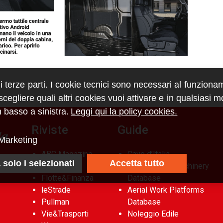
di terze parti. I cookie tecnici sono necessari al funziona
egliere quali altri cookies vuoi attivare e in qualsiasi 
 basso a sinistra.
Leggi qui la policy cookies.
Riviste
Guide
Marketing
ABC Magazine
Cave d’Italia
 solo i selezionati
Accetta tutto
Costruzioni
Construction Machinery
Flotte&Finanza
Database
leStrade
Aerial Work Platforms
Pullman
Database
Vie&Trasporti
Noleggio Edile