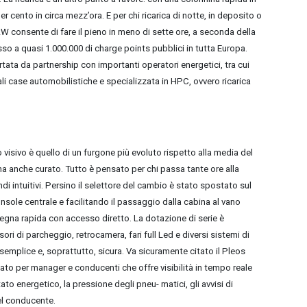
er cento in circa mezz’ora. E per chi ricarica di notte, in deposito o
 kW consente di fare il pieno in meno di sette ore, a seconda della
o a quasi 1.000.000 di charge points pubblici in tutta Europa.
rtata da partnership con importanti operatori energetici, tra cui
pali case automobilistiche e specializzata in HPC, ovvero ricarica
visivo è quello di un furgone più evoluto rispetto alla media del
a anche curato. Tutto è pensato per chi passa tante ore alla
ndi intuitivi. Persino il selettore del cambio è stato spostato sul
nsole centrale e facilitando il passaggio dalla cabina al vano
segna rapida con accesso diretto. La dotazione di serie è
i di parcheggio, retrocamera, fari full Led e diversi sistemi di
 semplice e, soprattutto, sicura.
Va sicuramente citato il Pleos
sato per manager e conducenti che offre visibilità in tempo reale
to energetico, la pressione degli pneu- matici, gli avvisi di
el conducente.