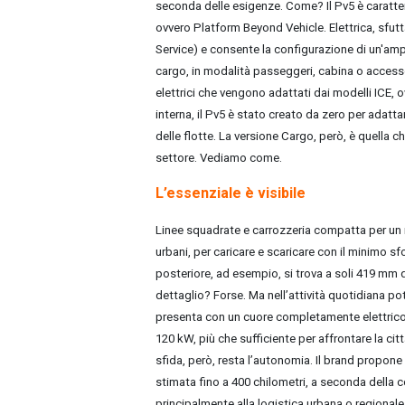
seconda delle esigenze. Come? Il Pv5 è caratteri
ovvero Platform Beyond Vehicle. Elettrica, sfut
Service) e consente la configurazione di un'ampi
cargo, in modalità passeggeri, cabina o accesso
elettrici che vengono adattati dai modelli ICE,
interna, il Pv5 è stato creato da zero per adatta
delle flotte. La versione Cargo, però, è quella 
settore. Vediamo come.
L’essenziale è visibile
Linee squadrate e carrozzeria compatta per un
urbani, per caricare e scaricare con il minimo sf
posteriore, ad esempio, si trova a soli 419 mm 
dettaglio? Forse. Ma nell’attività quotidiana pot
presenta con un cuore completamente elettrico. 
120 kW, più che sufficiente per affrontare la cit
sfida, però, resta l’autonomia. Il brand propone
stimata fino a 400 chilometri, a seconda della 
principalmente alla logistica urbana o regionale.