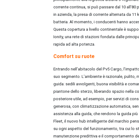
corrente continua, si può passare dal 10 all’80 p
in azienda, la presa di corrente alternata da 11
batteria.
Al momento, i conducenti hanno access
Questa copertura a livello continentale è suppo
Ionity, una rete di stazioni fondata dalle princi
rapida ad alta potenza.
Comfort su ruote
Entrando nell’abitacolo del Pv5 Cargo, l’impatto 
suo segmento. L’ambiente è razionale, pulito, m
guida: sedili avvolgenti, buona visibilità e coma
piantone dello sterzo, liberando spazio nella co
posteriore utile, ad esempio, per servizi di con
generosa, con climatizzazione automatica, sensor
assistenza alla guida, che rendono la guida più
Fleet, il nuovo hub intelligente del marchio pen
su ogni aspetto del funzionamento, tra cui lo sta
manutenzione predittiva e il comportamento d