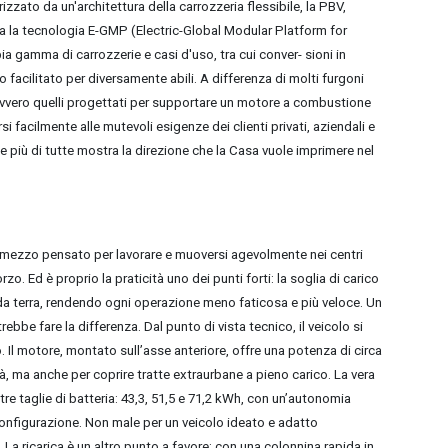
zzato da un'architettura della carrozzeria flessibile, la PBV,
ta la tecnologia E-GMP (Electric-Global Modular Platform for
a gamma di carrozzerie e casi d'uso, tra cui conver- sioni in
 facilitato per diversamente abili. A differenza di molti furgoni
 ovvero quelli progettati per supportare un motore a combustione
rsi facilmente alle mutevoli esigenze dei clienti privati, aziendali e
che più di tutte mostra la direzione che la Casa vuole imprimere nel
 mezzo pensato per lavorare e muoversi agevolmente nei centri
orzo.
Ed è proprio la praticità uno dei punti forti: la soglia di carico
da terra, rendendo ogni operazione meno faticosa e più veloce. Un
rebbe fare la differenza. Dal punto di vista tecnico, il veicolo si
Il motore, montato sull’asse anteriore, offre una potenza di circa
tà, ma anche per coprire tratte extraurbane a pieno carico. La vera
 tre taglie di batteria: 43,3, 51,5 e 71,2 kWh, con un’autonomia
configurazione. Non male per un veicolo ideato e adatto
 La ricarica è un altro punto a favore: con una colonnina rapida in