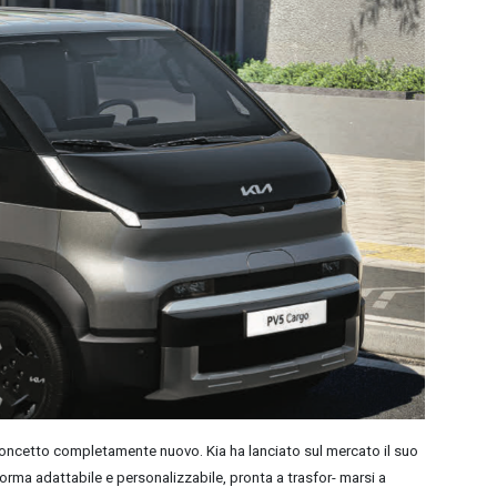
 concetto completamente nuovo. Kia ha lanciato sul mercato il suo
forma adattabile e personalizzabile, pronta a trasfor- marsi a