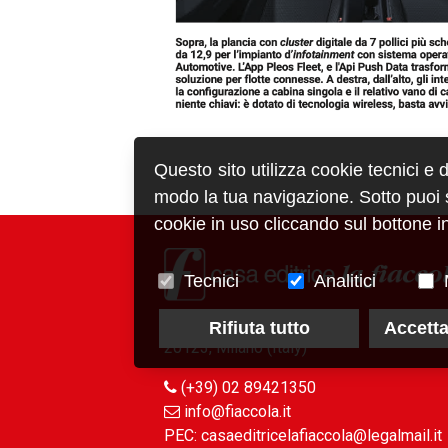
Questo sito utilizza cookie tecnici e 
modo la tua navigazione. Sotto puoi sc
cookie in uso cliccando sul bottone in
Tecnici
Analitici
via Conca del Naviglio, 37
Rifiuta tutto
Accetta
20123, Milano (Italy)
(+39) 02 89421350
info@fiaccola.it
PEC: casaeditricelafiaccola@legalmail.it